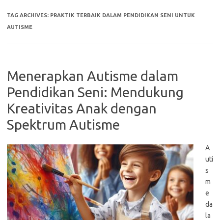
TAG ARCHIVES:
PRAKTIK TERBAIK DALAM PENDIDIKAN SENI UNTUK
AUTISME
Menerapkan Autisme dalam
Pendidikan Seni: Mendukung
Kreativitas Anak dengan
Spektrum Autisme
A
uti
s
m
e
da
la