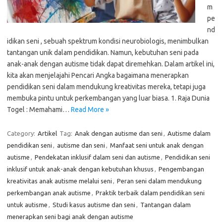
m
pe
nd
idikan seni , sebuah spektrum kondisi neurobiologis, menimbulkan
tantangan unik dalam pendidikan. Namun, kebutuhan seni pada
anak-anak dengan autisme tidak dapat diremehkan. Dalam artikel ini,
kita akan menjelajahi Pencari Angka bagaimana menerapkan
pendidikan seni dalam mendukung kreativitas mereka, tetapi juga
membuka pintu untuk perkembangan yang luar biasa. 1. Raja Dunia
Togel : Memahami…
Read More »
Category:
Artikel
Tag:
Anak dengan autisme dan seni
,
Autisme dalam
pendidikan seni
,
autisme dan seni
,
Manfaat seni untuk anak dengan
autisme
,
Pendekatan inklusif dalam seni dan autisme
,
Pendidikan seni
inklusif untuk anak-anak dengan kebutuhan khusus
,
Pengembangan
kreativitas anak autisme melalui seni
,
Peran seni dalam mendukung
perkembangan anak autisme
,
Praktik terbaik dalam pendidikan seni
untuk autisme
,
Studi kasus autisme dan seni
,
Tantangan dalam
menerapkan seni bagi anak dengan autisme