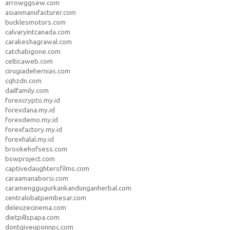
arrowggsew.com
asianmanufacturer.com
bucklesmotors.com
calvaryintcanada.com
carakeshagrawal.com
catchabigone.com
celticaweb.com
cirugiadehernias.com
cqhzdn.com
dailfamily.com
forexcrypto.my.id
forexdana.my.id
forexdemo.my.id
forexfactory.my.id
forexhalal.my.id
brookehofsess.com
bswproject.com
captivedaughtersfilms.com
caraamanaborsi.com
caramenggugurkankandunganherbal.com
centralobatpembesar.com
deleuzecinema.com
dietpillspapa.com
dontgiveuponnpc.com