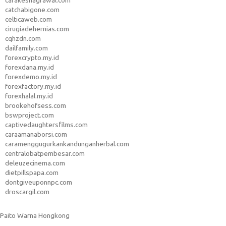
carakeshagrawal.com
catchabigone.com
celticaweb.com
cirugiadehernias.com
cqhzdn.com
dailfamily.com
forexcrypto.my.id
forexdana.my.id
forexdemo.my.id
forexfactory.my.id
forexhalal.my.id
brookehofsess.com
bswproject.com
captivedaughtersfilms.com
caraamanaborsi.com
caramenggugurkankandunganherbal.com
centralobatpembesar.com
deleuzecinema.com
dietpillspapa.com
dontgiveuponnpc.com
droscargil.com
Paito Warna Hongkong