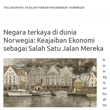
TAG ARCHIVES:
KESEJAHTERAAN MASYARAKAT NORWEGIA
Negara terkaya di dunia
Norwegia: Keajaiban Ekonomi
sebagai Salah Satu Jalan Mereka
N
or
w
eg
ia,
se
bu
ah
ne