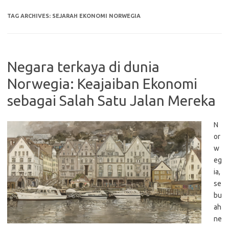
TAG ARCHIVES:
SEJARAH EKONOMI NORWEGIA
Negara terkaya di dunia
Norwegia: Keajaiban Ekonomi
sebagai Salah Satu Jalan Mereka
N
or
w
eg
ia,
se
bu
ah
ne