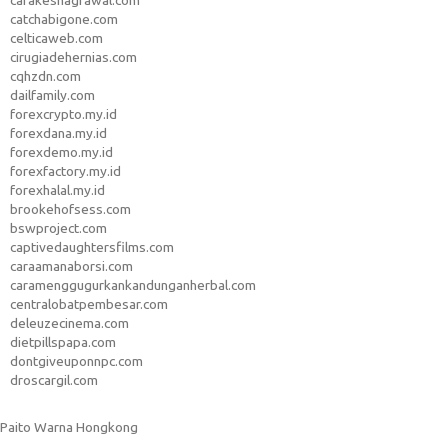
carakeshagrawal.com
catchabigone.com
celticaweb.com
cirugiadehernias.com
cqhzdn.com
dailfamily.com
forexcrypto.my.id
forexdana.my.id
forexdemo.my.id
forexfactory.my.id
forexhalal.my.id
brookehofsess.com
bswproject.com
captivedaughtersfilms.com
caraamanaborsi.com
caramenggugurkankandunganherbal.com
centralobatpembesar.com
deleuzecinema.com
dietpillspapa.com
dontgiveuponnpc.com
droscargil.com
Paito Warna Hongkong