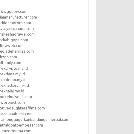
rrowggsew.com
ianmanufacturer.com
ucklesmotors.com
lvaryintcanada.com
arakeshagrawal.com
tchabigone.com
lticaweb.com
rugiadehernias.com
qhzdn.com
ilfamily.com
rexcrypto.my.id
rexdana.my.id
orexdemo.my.id
rexfactory.my.id
rexhalal.my.id
rookehofsess.com
swproject.com
ptivedaughtersfilms.com
araamanaborsi.com
aramenggugurkankandunganherbal.com
entralobatpembesar.com
eleuzecinema.com