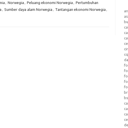
nia
,
Norwegia
,
Peluang ekonomi Norwegia
,
Pertumbuhan
a
,
Sumber daya alam Norwegia
,
Tantangan ekonomi Norwegia
,
a
as
b
ca
c
ca
ce
ci
c
da
fo
fo
f
fo
fo
b
b
ca
c
c
c
d