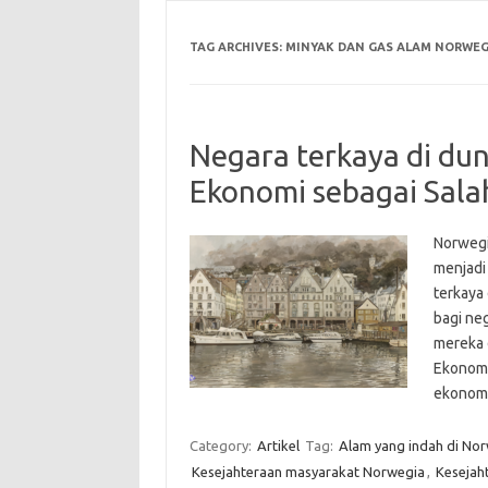
TAG ARCHIVES:
MINYAK DAN GAS ALAM NORWEG
Negara terkaya di du
Ekonomi sebagai Sala
Norwegia
menjadi
terkaya
bagi ne
mereka d
Ekonomi
ekono
Category:
Artikel
Tag:
Alam yang indah di No
Kesejahteraan masyarakat Norwegia
,
Kesejaht