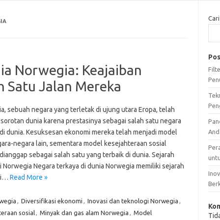
Cari
IA
Pos
nia Norwegia: Keajaiban
Fil
Pen
h Satu Jalan Mereka
Tek
Pen
, sebuah negara yang terletak di ujung utara Eropa, telah
 sorotan dunia karena prestasinya sebagai salah satu negara
Pan
 di dunia. Kesuksesan ekonomi mereka telah menjadi model
And
gara-negara lain, sementara model kesejahteraan sosial
Per
ianggap sebagai salah satu yang terbaik di dunia. Sejarah
unt
 Norwegia Negara terkaya di dunia Norwegia memiliki sejarah
Ino
mi…
Read More »
Ber
rwegia
,
Diversifikasi ekonomi
,
Inovasi dan teknologi Norwegia
,
Kom
eraan sosial
,
Minyak dan gas alam Norwegia
,
Model
Tid