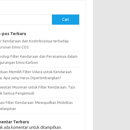
Cari
-pos Terbaru
ter Kendaraan dan Kontribusinya terhadap
urunan Emisi CO2
nologi Filter Kendaraan dan Peranannya dalam
gurangan Emisi Karbon
duan Memilih Filter Udara untuk Kendaraan
a: Apa yang Harus Dipertimbangkan?
awatan Musiman untuk Filter Kendaraan: Tips
uk Semua Pengemudi
vasi Filter Kendaraan: Mewujudkan Mobilitas
kelanjutan
entar Terbaru
ak ada komentar untuk ditampilkan.