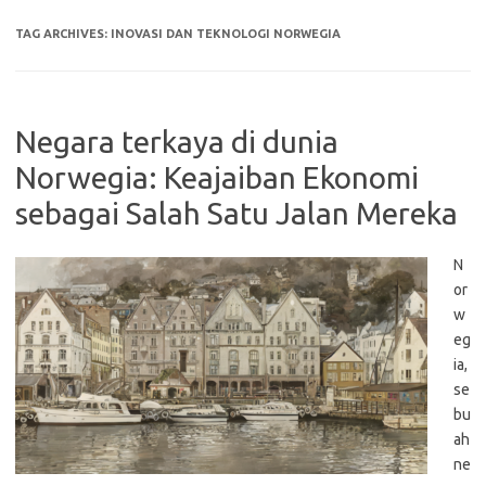
TAG ARCHIVES:
INOVASI DAN TEKNOLOGI NORWEGIA
Negara terkaya di dunia
Norwegia: Keajaiban Ekonomi
sebagai Salah Satu Jalan Mereka
N
or
w
eg
ia,
se
bu
ah
ne