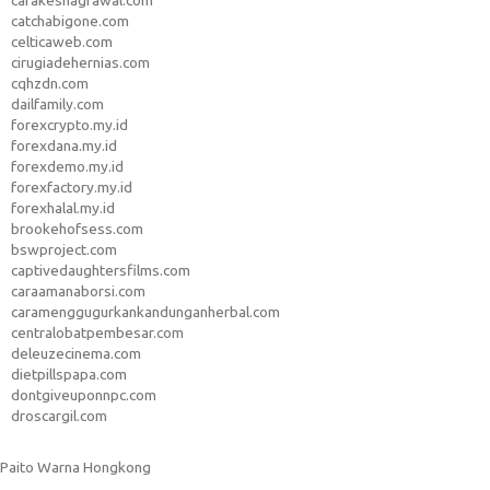
carakeshagrawal.com
catchabigone.com
celticaweb.com
cirugiadehernias.com
cqhzdn.com
dailfamily.com
forexcrypto.my.id
forexdana.my.id
forexdemo.my.id
forexfactory.my.id
forexhalal.my.id
brookehofsess.com
bswproject.com
captivedaughtersfilms.com
caraamanaborsi.com
caramenggugurkankandunganherbal.com
centralobatpembesar.com
deleuzecinema.com
dietpillspapa.com
dontgiveuponnpc.com
droscargil.com
Paito Warna Hongkong