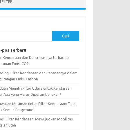
 FILTER
Cari
-pos Terbaru
ter Kendaraan dan Kontribusinya terhadap
urunan Emisi CO2
nologi Filter Kendaraan dan Peranannya dalam
gurangan Emisi Karbon
duan Memilih Filter Udara untuk Kendaraan
a: Apa yang Harus Dipertimbangkan?
awatan Musiman untuk Filter Kendaraan: Tips
uk Semua Pengemudi
vasi Filter Kendaraan: Mewujudkan Mobilitas
kelanjutan