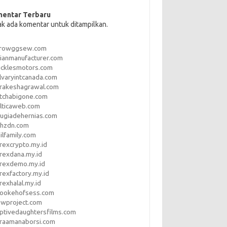
entar Terbaru
ak ada komentar untuk ditampilkan.
rrowggsew.com
ianmanufacturer.com
ucklesmotors.com
lvaryintcanada.com
arakeshagrawal.com
tchabigone.com
lticaweb.com
rugiadehernias.com
qhzdn.com
ilfamily.com
rexcrypto.my.id
rexdana.my.id
orexdemo.my.id
rexfactory.my.id
rexhalal.my.id
rookehofsess.com
swproject.com
ptivedaughtersfilms.com
araamanaborsi.com