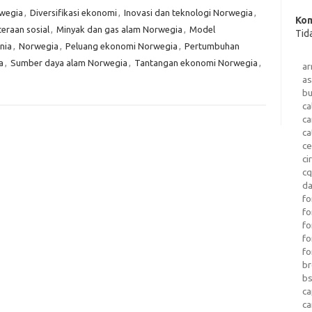
rwegia
,
Diversifikasi ekonomi
,
Inovasi dan teknologi Norwegia
,
Kom
eraan sosial
,
Minyak dan gas alam Norwegia
,
Model
Tid
nia
,
Norwegia
,
Peluang ekonomi Norwegia
,
Pertumbuhan
a
,
Sumber daya alam Norwegia
,
Tantangan ekonomi Norwegia
,
a
as
b
ca
c
ca
ce
ci
c
da
fo
fo
f
fo
fo
b
b
ca
c