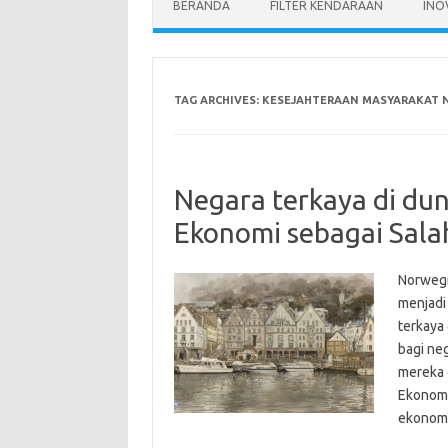
BERANDA
FILTER KENDARAAN
INO
TAG ARCHIVES:
KESEJAHTERAAN MASYARAKAT 
Negara terkaya di du
Ekonomi sebagai Sala
Norwegia
menjadi
terkaya
bagi ne
mereka d
Ekonomi
ekono