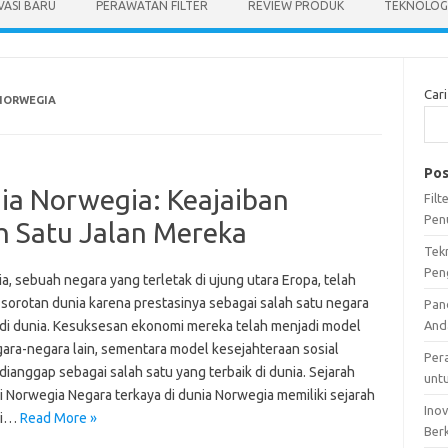
VASI BARU
PERAWATAN FILTER
REVIEW PRODUK
TEKNOLOGI
Cari
NORWEGIA
Pos
nia Norwegia: Keajaiban
Fil
Pen
h Satu Jalan Mereka
Tek
Pen
, sebuah negara yang terletak di ujung utara Eropa, telah
 sorotan dunia karena prestasinya sebagai salah satu negara
Pan
 di dunia. Kesuksesan ekonomi mereka telah menjadi model
And
gara-negara lain, sementara model kesejahteraan sosial
Per
ianggap sebagai salah satu yang terbaik di dunia. Sejarah
unt
 Norwegia Negara terkaya di dunia Norwegia memiliki sejarah
Ino
mi…
Read More »
Ber