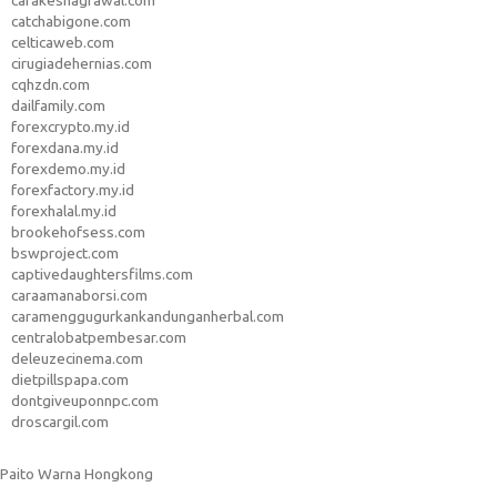
carakeshagrawal.com
catchabigone.com
celticaweb.com
cirugiadehernias.com
cqhzdn.com
dailfamily.com
forexcrypto.my.id
forexdana.my.id
forexdemo.my.id
forexfactory.my.id
forexhalal.my.id
brookehofsess.com
bswproject.com
captivedaughtersfilms.com
caraamanaborsi.com
caramenggugurkankandunganherbal.com
centralobatpembesar.com
deleuzecinema.com
dietpillspapa.com
dontgiveuponnpc.com
droscargil.com
Paito Warna Hongkong