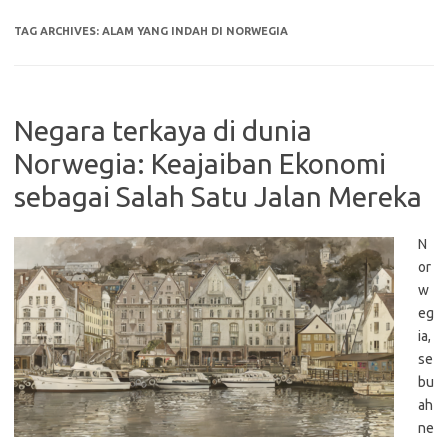
TAG ARCHIVES:
ALAM YANG INDAH DI NORWEGIA
Negara terkaya di dunia
Norwegia: Keajaiban Ekonomi
sebagai Salah Satu Jalan Mereka
N
or
w
eg
ia,
se
bu
ah
ne