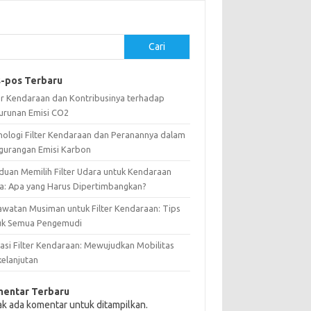
Cari
-pos Terbaru
ter Kendaraan dan Kontribusinya terhadap
urunan Emisi CO2
nologi Filter Kendaraan dan Peranannya dalam
gurangan Emisi Karbon
duan Memilih Filter Udara untuk Kendaraan
a: Apa yang Harus Dipertimbangkan?
awatan Musiman untuk Filter Kendaraan: Tips
uk Semua Pengemudi
vasi Filter Kendaraan: Mewujudkan Mobilitas
kelanjutan
entar Terbaru
ak ada komentar untuk ditampilkan.