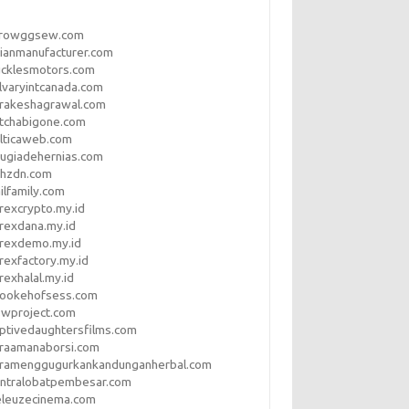
rrowggsew.com
ianmanufacturer.com
ucklesmotors.com
lvaryintcanada.com
arakeshagrawal.com
tchabigone.com
lticaweb.com
rugiadehernias.com
qhzdn.com
ilfamily.com
rexcrypto.my.id
rexdana.my.id
orexdemo.my.id
rexfactory.my.id
rexhalal.my.id
rookehofsess.com
swproject.com
ptivedaughtersfilms.com
araamanaborsi.com
aramenggugurkankandunganherbal.com
entralobatpembesar.com
eleuzecinema.com