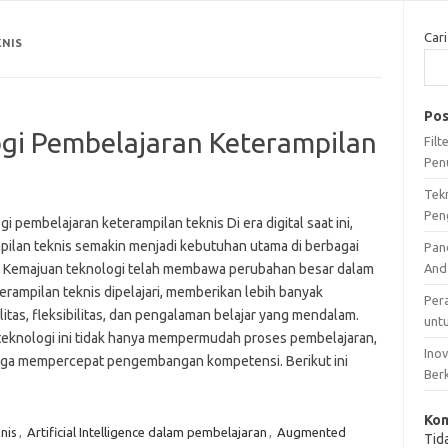
Cari
KNIS
Pos
ogi Pembelajaran Keterampilan
Fil
Pen
Tek
Pen
i pembelajaran keterampilan teknis Di era digital saat ini,
pilan teknis semakin menjadi kebutuhan utama di berbagai
Pan
i. Kemajuan teknologi telah membawa perubahan besar dalam
And
erampilan teknis dipelajari, memberikan lebih banyak
Per
litas, fleksibilitas, dan pengalaman belajar yang mendalam.
unt
 teknologi ini tidak hanya mempermudah proses pembelajaran,
Ino
juga mempercepat pengembangan kompetensi. Berikut ini
Ber
Kom
nis
,
Artificial Intelligence dalam pembelajaran
,
Augmented
Tid