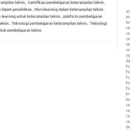
rampilan teknis
,
Gamifikasi pembelajaran keterampilan teknis
,
i dalam pendidikan
,
Microlearning dalam keterampilan teknis
,
a
-learning untuk keterampilan teknis
,
platform pembelajaran
as
b
teknis
,
Teknologi pembelajaran keterampilan teknis
,
Teknologi
ca
untuk pembelajaran teknis
c
ca
ce
ci
c
da
fo
fo
f
fo
fo
b
b
ca
c
c
c
d