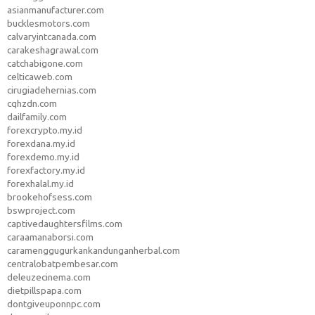
asianmanufacturer.com
bucklesmotors.com
calvaryintcanada.com
carakeshagrawal.com
catchabigone.com
celticaweb.com
cirugiadehernias.com
cqhzdn.com
dailfamily.com
forexcrypto.my.id
forexdana.my.id
forexdemo.my.id
forexfactory.my.id
forexhalal.my.id
brookehofsess.com
bswproject.com
captivedaughtersfilms.com
caraamanaborsi.com
caramenggugurkankandunganherbal.com
centralobatpembesar.com
deleuzecinema.com
dietpillspapa.com
dontgiveuponnpc.com