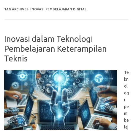
TAG ARCHIVES:
INOVASI PEMBELAJARAN DIGITAL
Inovasi dalam Teknologi
Pembelajaran Keterampilan
Teknis
Te
kn
ol
og
i
pe
m
be
laj