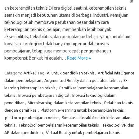
ar
an keterampilan teknis Di era digital saat ini, keterampilan teknis
semakin menjadi kebutuhan utama di berbagai industri. Kemajuan
teknologi telah membawa perubahan besar dalam cara
keterampilan teknis dipelajari, memberikan lebih banyak
aksesibilitas, fleksibilitas, dan pengalaman belajar yang mendalam.
Inovasi teknologi ini tidak hanya mempermudah proses
pembelajaran, tetapi juga mempercepat pengembangan
kompetensi. Berikut ini adalah…
Read More »
Category:
Artikel
Tag:
AI untuk pendidikan teknis
,
Artificial Intelligence
dalam pembelajaran
,
Augmented Reality dalam pelatihan teknis
,
E-
learning keterampilan teknis
,
Gamifikasi pembelajaran keterampilan
teknis
,
Inovasi pembelajaran digital
,
Inovasi teknologi dalam
pendidikan
,
Microlearning dalam keterampilan teknis
,
Pelatihan teknis
dengan gamifikasi
,
Platform e-learning untuk keterampilan teknis
,
platform pembelajaran online
,
Simulasi interaktif untuk keterampilan
teknis
,
Teknologi pembelajaran keterampilan teknis
,
Teknologi VR dan
AR dalam pendidikan
,
Virtual Reality untuk pembelajaran teknis