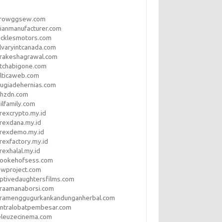
rrowggsew.com
ianmanufacturer.com
ucklesmotors.com
lvaryintcanada.com
arakeshagrawal.com
tchabigone.com
lticaweb.com
rugiadehernias.com
qhzdn.com
ilfamily.com
rexcrypto.my.id
rexdana.my.id
orexdemo.my.id
rexfactory.my.id
rexhalal.my.id
rookehofsess.com
swproject.com
ptivedaughtersfilms.com
araamanaborsi.com
aramenggugurkankandunganherbal.com
entralobatpembesar.com
eleuzecinema.com