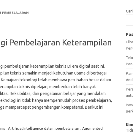
Cari
AM PEMBELAJARAN
Pos
ogi Pembelajaran Keterampilan
Fil
Pen
Tek
Pen
i pembelajaran keterampilan teknis Di era digital saat ini,
pilan teknis semakin menjadi kebutuhan utama di berbagai
Pan
i. Kemajuan teknologi telah membawa perubahan besar dalam
And
erampilan teknis dipelajari, memberikan lebih banyak
Per
litas, fleksibilitas, dan pengalaman belajar yang mendalam.
unt
 teknologi ini tidak hanya mempermudah proses pembelajaran,
Ino
juga mempercepat pengembangan kompetensi. Berikut ini
Ber
Kom
nis
,
Artificial Intelligence dalam pembelajaran
,
Augmented
Tid