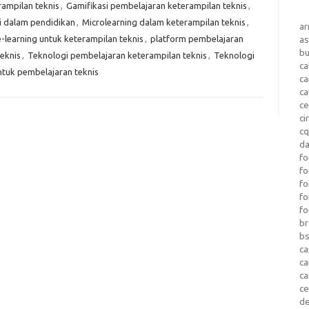
rampilan teknis
,
Gamifikasi pembelajaran keterampilan teknis
,
i dalam pendidikan
,
Microlearning dalam keterampilan teknis
,
a
-learning untuk keterampilan teknis
,
platform pembelajaran
as
b
teknis
,
Teknologi pembelajaran keterampilan teknis
,
Teknologi
ca
untuk pembelajaran teknis
c
ca
ce
ci
c
da
fo
fo
f
fo
fo
b
b
ca
c
c
c
d