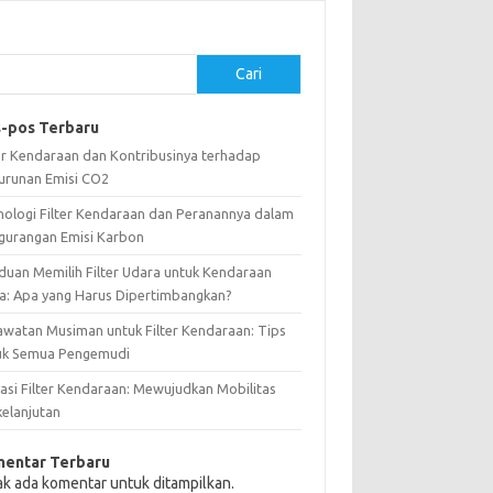
Cari
-pos Terbaru
ter Kendaraan dan Kontribusinya terhadap
urunan Emisi CO2
nologi Filter Kendaraan dan Peranannya dalam
gurangan Emisi Karbon
duan Memilih Filter Udara untuk Kendaraan
a: Apa yang Harus Dipertimbangkan?
awatan Musiman untuk Filter Kendaraan: Tips
uk Semua Pengemudi
vasi Filter Kendaraan: Mewujudkan Mobilitas
kelanjutan
entar Terbaru
ak ada komentar untuk ditampilkan.