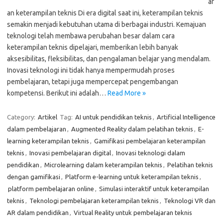
ar
an keterampilan teknis Di era digital saat ini, keterampilan teknis
semakin menjadi kebutuhan utama di berbagai industri. Kemajuan
teknologi telah membawa perubahan besar dalam cara
keterampilan teknis dipelajari, memberikan lebih banyak
aksesibilitas, fleksibilitas, dan pengalaman belajar yang mendalam.
Inovasi teknologi ini tidak hanya mempermudah proses
pembelajaran, tetapi juga mempercepat pengembangan
kompetensi. Berikut ini adalah…
Read More »
Category:
Artikel
Tag:
AI untuk pendidikan teknis
,
Artificial Intelligence
dalam pembelajaran
,
Augmented Reality dalam pelatihan teknis
,
E-
learning keterampilan teknis
,
Gamifikasi pembelajaran keterampilan
teknis
,
Inovasi pembelajaran digital
,
Inovasi teknologi dalam
pendidikan
,
Microlearning dalam keterampilan teknis
,
Pelatihan teknis
dengan gamifikasi
,
Platform e-learning untuk keterampilan teknis
,
platform pembelajaran online
,
Simulasi interaktif untuk keterampilan
teknis
,
Teknologi pembelajaran keterampilan teknis
,
Teknologi VR dan
AR dalam pendidikan
,
Virtual Reality untuk pembelajaran teknis