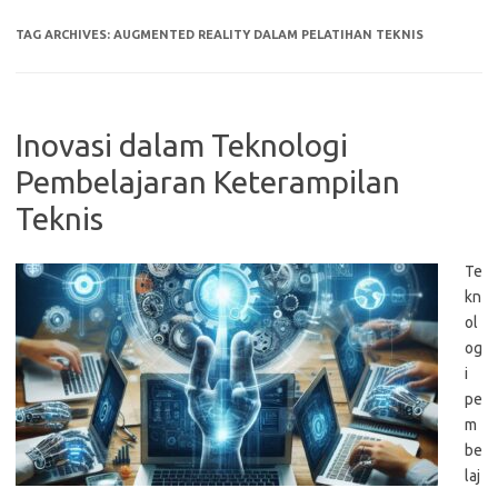
TAG ARCHIVES:
AUGMENTED REALITY DALAM PELATIHAN TEKNIS
Inovasi dalam Teknologi
Pembelajaran Keterampilan
Teknis
Te
kn
ol
og
i
pe
m
be
laj