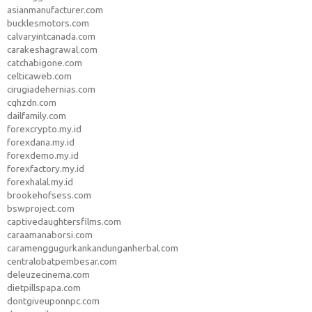
asianmanufacturer.com
bucklesmotors.com
calvaryintcanada.com
carakeshagrawal.com
catchabigone.com
celticaweb.com
cirugiadehernias.com
cqhzdn.com
dailfamily.com
forexcrypto.my.id
forexdana.my.id
forexdemo.my.id
forexfactory.my.id
forexhalal.my.id
brookehofsess.com
bswproject.com
captivedaughtersfilms.com
caraamanaborsi.com
caramenggugurkankandunganherbal.com
centralobatpembesar.com
deleuzecinema.com
dietpillspapa.com
dontgiveuponnpc.com