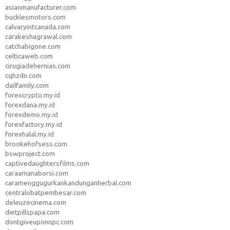
asianmanufacturer.com
bucklesmotors.com
calvaryintcanada.com
carakeshagrawal.com
catchabigone.com
celticaweb.com
cirugiadehernias.com
cqhzdn.com
dailfamily.com
forexcrypto.my.id
forexdana.my.id
forexdemo.my.id
forexfactory.my.id
forexhalal.my.id
brookehofsess.com
bswproject.com
captivedaughtersfilms.com
caraamanaborsi.com
caramenggugurkankandunganherbal.com
centralobatpembesar.com
deleuzecinema.com
dietpillspapa.com
dontgiveuponnpc.com