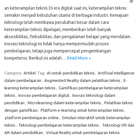
ar
an keterampilan teknis Di era digital saat ini, keterampilan teknis
semakin menjadi kebutuhan utama di berbagai industri. Kemajuan
teknologi telah membawa perubahan besar dalam cara
keterampilan teknis dipelajari, memberikan lebih banyak
aksesibilitas, fleksibilitas, dan pengalaman belajar yang mendalam.
Inovasi teknologi ini tidak hanya mempermudah proses
pembelajaran, tetapi juga mempercepat pengembangan
kompetensi. Berikut ini adalah…
Read More »
Category:
Artikel
Tag:
AI untuk pendidikan teknis
,
Artificial Intelligence
dalam pembelajaran
,
Augmented Reality dalam pelatihan teknis
,
E-
learning keterampilan teknis
,
Gamifikasi pembelajaran keterampilan
teknis
,
Inovasi pembelajaran digital
,
Inovasi teknologi dalam
pendidikan
,
Microlearning dalam keterampilan teknis
,
Pelatihan teknis
dengan gamifikasi
,
Platform e-learning untuk keterampilan teknis
,
platform pembelajaran online
,
Simulasi interaktif untuk keterampilan
teknis
,
Teknologi pembelajaran keterampilan teknis
,
Teknologi VR dan
AR dalam pendidikan
,
Virtual Reality untuk pembelajaran teknis