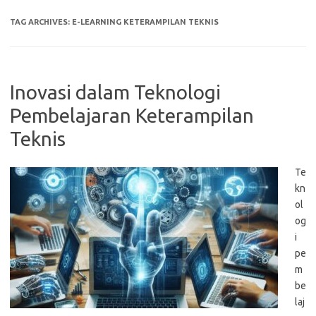
TAG ARCHIVES:
E-LEARNING KETERAMPILAN TEKNIS
Inovasi dalam Teknologi
Pembelajaran Keterampilan
Teknis
Te
kn
ol
og
i
pe
m
be
laj