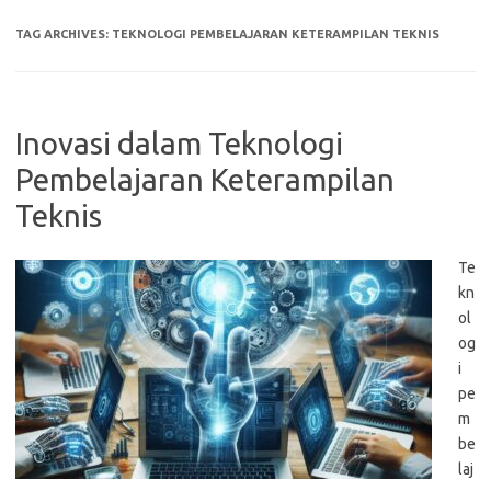
TAG ARCHIVES:
TEKNOLOGI PEMBELAJARAN KETERAMPILAN TEKNIS
Inovasi dalam Teknologi
Pembelajaran Keterampilan
Teknis
Te
kn
ol
og
i
pe
m
be
laj