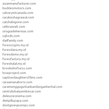
asianmanufacturer.com
bucklesmotors.com
calvaryintcanada.com
carakeshagrawal.com
catchabigone.com
celticaweb.com
cirugiadehernias.com
cqhzdn.com
dailfamily.com
forexcrypto.my.id
forexdana.my.id
forexdemo.my.id
forexfactory.my.id
forexhalal.my.id
brookehofsess.com
bswproject.com
captivedaughtersfilms.com
caraamanaborsi.com
caramenggugurkankandunganherbal.com
centralobatpembesar.com
deleuzecinema.com
dietpillspapa.com
dontgiveuponnpc.com