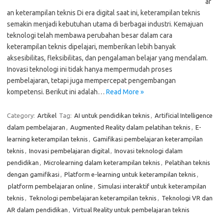
ar
an keterampilan teknis Di era digital saat ini, keterampilan teknis
semakin menjadi kebutuhan utama di berbagai industri. Kemajuan
teknologi telah membawa perubahan besar dalam cara
keterampilan teknis dipelajari, memberikan lebih banyak
aksesibilitas, fleksibilitas, dan pengalaman belajar yang mendalam.
Inovasi teknologi ini tidak hanya mempermudah proses
pembelajaran, tetapi juga mempercepat pengembangan
kompetensi. Berikut ini adalah…
Read More »
Category:
Artikel
Tag:
AI untuk pendidikan teknis
,
Artificial Intelligence
dalam pembelajaran
,
Augmented Reality dalam pelatihan teknis
,
E-
learning keterampilan teknis
,
Gamifikasi pembelajaran keterampilan
teknis
,
Inovasi pembelajaran digital
,
Inovasi teknologi dalam
pendidikan
,
Microlearning dalam keterampilan teknis
,
Pelatihan teknis
dengan gamifikasi
,
Platform e-learning untuk keterampilan teknis
,
platform pembelajaran online
,
Simulasi interaktif untuk keterampilan
teknis
,
Teknologi pembelajaran keterampilan teknis
,
Teknologi VR dan
AR dalam pendidikan
,
Virtual Reality untuk pembelajaran teknis