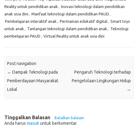
Reality untuk pendidikan anak
,
Inovasi teknologi dalam pendidikan
anak usia dini
,
Manfaat teknologi dalam pendidikan PAUD
,
Pembelajaran interaktif anak
,
Permainan edukatif digital
,
Smart toys
untuk anak
,
Tantangan teknologi dalam pendidikan anak
,
Teknologi
pembelajaran PAUD
,
Virtual Reality untuk anak usia dini
Post navigation
←
Dampak Teknologi pada
Pengaruh Teknologi terhadap
Pemberdayaan Masyarakat
Pengelolaan Lingkungan Hidup
Lokal
→
Tinggalkan Balasan
Batalkan balasan
Anda harus
masuk
untuk berkomentar.