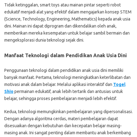
Tidak ketinggalan, smart toys atau mainan pintar seperti robot
edukatif menjadi alat yang efektif dalam mengajarkan konsep STEM
(Science, Technology, Engineering, Mathematics) kepada anak usia
dini. Mainan ini dapat diprogram dan dikendalikan oleh anak,
memberikan mereka kesempatan untuk belajar sambil bermain dan
mengeksplorasi dunia teknologi sejak dini.
Manfaat Teknologi dalam Pendidikan Anak Usia Dini
Penggunaan teknologi dalam pendidikan anak usia dini memiliki
banyak manfaat. Pertama, teknologi meningkatkan keterlibatan dan
motivasi anak dalam belajar. Melalui aplikasi interaktif dan
Togel
Shio
permainan edukatif, anak lebih tertarik dan antusias untuk
belajar, sehingga proses pembelajaran menjadi lebih efektif.
Kedua, teknologi memungkinkan pembelajaran yang dipersonalisasi.
Dengan adanya algoritma cerdas, materi pembelajaran dapat
disesuaikan dengan kebutuhan dan kecepatan belajar masing-
masing anak. Ini sangat penting dalam membantu anak berkembang