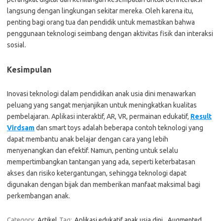
langsung dengan lingkungan sekitar mereka. Oleh karena itu,
penting bagi orang tua dan pendidik untuk memastikan bahwa
penggunaan teknologi seimbang dengan aktivitas fisik dan interaksi
sosial.
Kesimpulan
Inovasi teknologi dalam pendidikan anak usia dini menawarkan
peluang yang sangat menjanjikan untuk meningkatkan kualitas
pembelajaran. Aplikasi interaktif, AR, VR, permainan edukatif,
Result
Virdsam
dan smart toys adalah beberapa contoh teknologi yang
dapat membantu anak belajar dengan cara yang lebih
menyenangkan dan efektif. Namun, penting untuk selalu
mempertimbangkan tantangan yang ada, seperti keterbatasan
akses dan risiko ketergantungan, sehingga teknologi dapat
digunakan dengan bijak dan memberikan manfaat maksimal bagi
perkembangan anak.
Category:
Artikel
Tag:
Aplikasi edukatif anak usia dini
,
Augmented