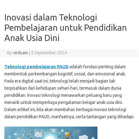
Inovasi dalam Teknologi
Pembelajaran untuk Pendidikan
Anak Usia Dini
By
virdsam
|
2 September 2024
Teknologi pembelajaran PAUD
adalah fondasi penting dalam
membentuk perkembangan kognitif, sosial, dan emosional anak.
Pada era digital saat ini, teknologi telah menjadi bagian tak
terpisahkan dari kehidupan sehari-hari, termasuk dalam dunia
pendidikan. Inovasi teknologi menawarkan peluang baru yang
menarik untuk memperkaya pengalaman belajar anak usia dini.
Dalam artikel ini, kita akan membahas berbagai inovasi teknologi
dalam pendidikan PAUD, manfaatnya, serta tantangan yang dihadapi.