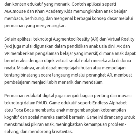
dan konten edukatif yang menarik. Contoh aplikasi seperti
ABCmouse dan Khan Academy Kids memungkinkan anak belajar
membaca, berhitung, dan mengenal berbagai konsep dasar melalui
permainan yang menyenangkan.
Selain aplikasi, teknologi Augmented Reality (AR) dan Virtual Reality
(VR) juga mulai digunakan dalam pendidikan anak usia dini. AR dan
VR memberikan pengalaman belajar yang imersif, di mana anak dapat
berinteraksi dengan objek virtual seolah-olah mereka ada di dunia
nyata. Misalnya, anak dapat menjelajahi hutan atau mempelajari
tentang binatang secara langsung melalui perangkat AR, membuat
pembelajaran menjadi lebih menarik dan mendalam.
Permainan edukatif digital juga menjadi bagian penting dari inovasi
teknologi dalam PAUD. Game edukatif seperti Endless Alphabet
atau Toca Boca membantu anak mengembangkan keterampilan
kognitif dan sosial mereka sambil bermain. Game ini dirancang untuk
menstimulasi pikiran anak, meningkatkan kemampuan problem-
solving, dan mendorong kreativitas.