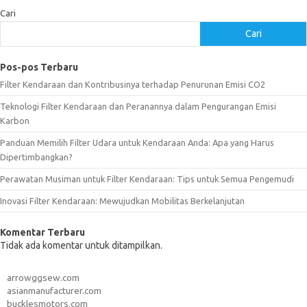
Cari
Cari
Pos-pos Terbaru
Filter Kendaraan dan Kontribusinya terhadap Penurunan Emisi CO2
Teknologi Filter Kendaraan dan Peranannya dalam Pengurangan Emisi
Karbon
Panduan Memilih Filter Udara untuk Kendaraan Anda: Apa yang Harus
Dipertimbangkan?
Perawatan Musiman untuk Filter Kendaraan: Tips untuk Semua Pengemudi
Inovasi Filter Kendaraan: Mewujudkan Mobilitas Berkelanjutan
Komentar Terbaru
Tidak ada komentar untuk ditampilkan.
arrowggsew.com
asianmanufacturer.com
bucklesmotors.com