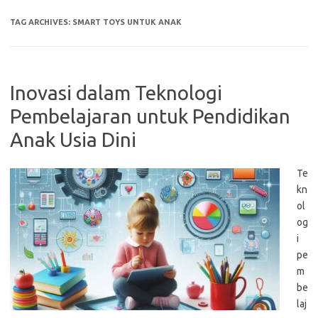
TAG ARCHIVES:
SMART TOYS UNTUK ANAK
Inovasi dalam Teknologi
Pembelajaran untuk Pendidikan
Anak Usia Dini
Te
kn
ol
og
i
pe
m
be
laj