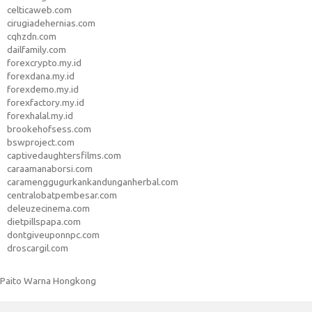
celticaweb.com
cirugiadehernias.com
cqhzdn.com
dailfamily.com
forexcrypto.my.id
forexdana.my.id
forexdemo.my.id
forexfactory.my.id
forexhalal.my.id
brookehofsess.com
bswproject.com
captivedaughtersfilms.com
caraamanaborsi.com
caramenggugurkankandunganherbal.com
centralobatpembesar.com
deleuzecinema.com
dietpillspapa.com
dontgiveuponnpc.com
droscargil.com
Paito Warna Hongkong