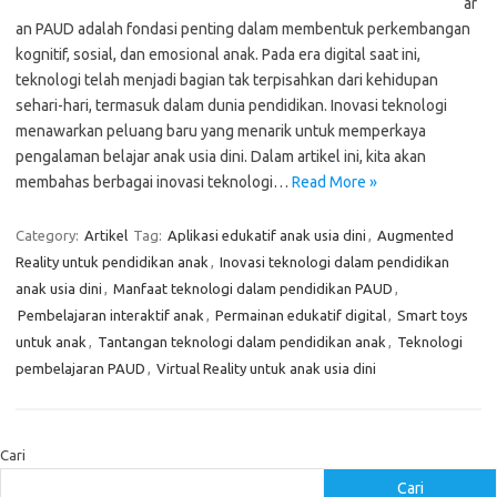
ar
an PAUD adalah fondasi penting dalam membentuk perkembangan
kognitif, sosial, dan emosional anak. Pada era digital saat ini,
teknologi telah menjadi bagian tak terpisahkan dari kehidupan
sehari-hari, termasuk dalam dunia pendidikan. Inovasi teknologi
menawarkan peluang baru yang menarik untuk memperkaya
pengalaman belajar anak usia dini. Dalam artikel ini, kita akan
membahas berbagai inovasi teknologi…
Read More »
Category:
Artikel
Tag:
Aplikasi edukatif anak usia dini
,
Augmented
Reality untuk pendidikan anak
,
Inovasi teknologi dalam pendidikan
anak usia dini
,
Manfaat teknologi dalam pendidikan PAUD
,
Pembelajaran interaktif anak
,
Permainan edukatif digital
,
Smart toys
untuk anak
,
Tantangan teknologi dalam pendidikan anak
,
Teknologi
pembelajaran PAUD
,
Virtual Reality untuk anak usia dini
Cari
Cari