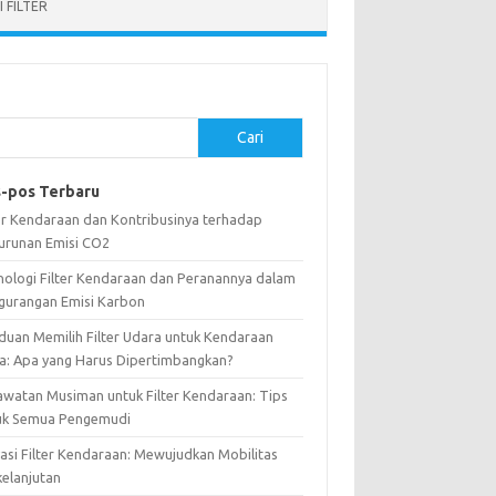
 FILTER
Cari
-pos Terbaru
ter Kendaraan dan Kontribusinya terhadap
urunan Emisi CO2
nologi Filter Kendaraan dan Peranannya dalam
gurangan Emisi Karbon
duan Memilih Filter Udara untuk Kendaraan
a: Apa yang Harus Dipertimbangkan?
awatan Musiman untuk Filter Kendaraan: Tips
uk Semua Pengemudi
vasi Filter Kendaraan: Mewujudkan Mobilitas
kelanjutan