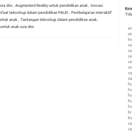
sia dini
,
Augmented Reality untuk pendidikan anak
,
Inovasi
Kom
faat teknologi dalam pendidikan PAUD
,
Pembelajaran interaktif
Tid
untuk anak
,
Tantangan teknologi dalam pendidikan anak
,
 untuk anak usia dini
a
as
b
ca
c
ca
ce
ci
c
da
fo
fo
f
fo
fo
b
b
ca
c