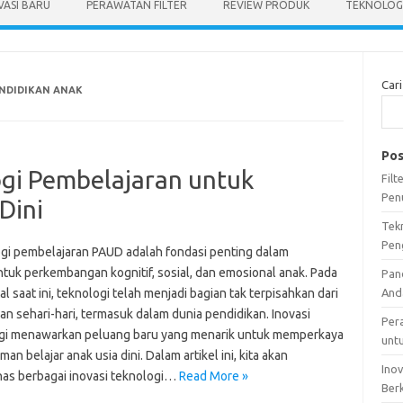
VASI BARU
PERAWATAN FILTER
REVIEW PRODUK
TEKNOLOGI
Cari
NDIDIKAN ANAK
Pos
ogi Pembelajaran untuk
Fil
Pen
Dini
Tek
Pen
gi pembelajaran PAUD adalah fondasi penting dalam
uk perkembangan kognitif, sosial, dan emosional anak. Pada
Pan
tal saat ini, teknologi telah menjadi bagian tak terpisahkan dari
And
n sehari-hari, termasuk dalam dunia pendidikan. Inovasi
Per
gi menawarkan peluang baru yang menarik untuk memperkaya
unt
an belajar anak usia dini. Dalam artikel ini, kita akan
Ino
s berbagai inovasi teknologi…
Read More »
Ber