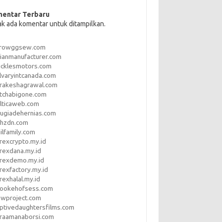
entar Terbaru
ak ada komentar untuk ditampilkan.
rrowggsew.com
ianmanufacturer.com
ucklesmotors.com
lvaryintcanada.com
arakeshagrawal.com
tchabigone.com
lticaweb.com
rugiadehernias.com
qhzdn.com
ilfamily.com
rexcrypto.my.id
rexdana.my.id
orexdemo.my.id
rexfactory.my.id
rexhalal.my.id
rookehofsess.com
swproject.com
ptivedaughtersfilms.com
araamanaborsi.com