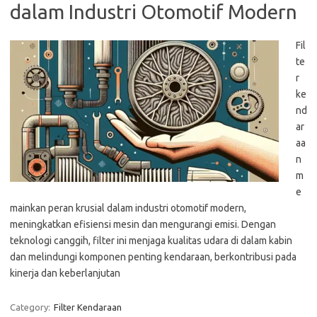
dalam Industri Otomotif Modern
Fil
te
r
ke
nd
ar
aa
n
m
e
mainkan peran krusial dalam industri otomotif modern,
meningkatkan efisiensi mesin dan mengurangi emisi. Dengan
teknologi canggih, filter ini menjaga kualitas udara di dalam kabin
dan melindungi komponen penting kendaraan, berkontribusi pada
kinerja dan keberlanjutan
Category:
Filter Kendaraan