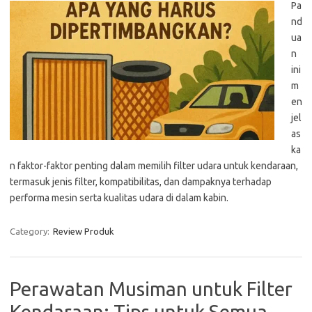
Pa
nd
ua
n
ini
m
en
jel
as
ka
n faktor-faktor penting dalam memilih filter udara untuk kendaraan,
termasuk jenis filter, kompatibilitas, dan dampaknya terhadap
performa mesin serta kualitas udara di dalam kabin.
Category:
Review Produk
Perawatan Musiman untuk Filter
Kendaraan: Tips untuk Semua