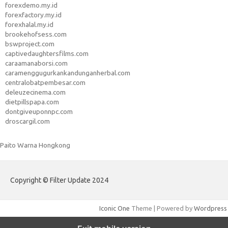
forexdemo.my.id
forexfactory.my.id
forexhalal.my.id
brookehofsess.com
bswproject.com
captivedaughtersfilms.com
caraamanaborsi.com
caramenggugurkankandunganherbal.com
centralobatpembesar.com
deleuzecinema.com
dietpillspapa.com
dontgiveuponnpc.com
droscargil.com
Paito Warna Hongkong
Copyright © Filter Update 2024
Iconic One
Theme | Powered by
Wordpress