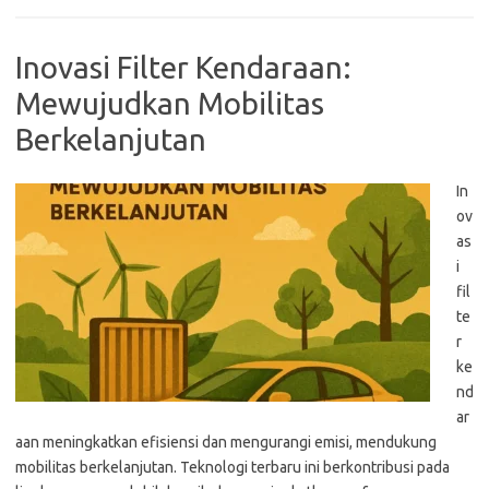
Inovasi Filter Kendaraan:
Mewujudkan Mobilitas
Berkelanjutan
In
ov
as
i
fil
te
r
ke
nd
ar
aan meningkatkan efisiensi dan mengurangi emisi, mendukung
mobilitas berkelanjutan. Teknologi terbaru ini berkontribusi pada