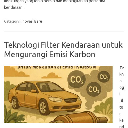
lingkungan yang lebih bersih dan meningkatkan performa
kendaraan.
Category:
Inovasi Baru
Teknologi Filter Kendaraan untuk
Mengurangi Emisi Karbon
Te
kn
ol
og
i
fil
te
r
ke
nd