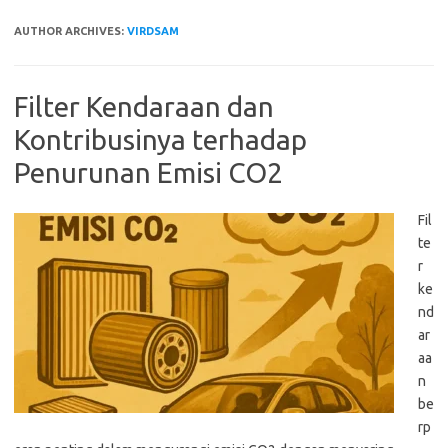
AUTHOR ARCHIVES:
VIRDSAM
Filter Kendaraan dan
Kontribusinya terhadap
Penurunan Emisi CO2
Fil
te
r
ke
nd
ar
aa
n
be
rp