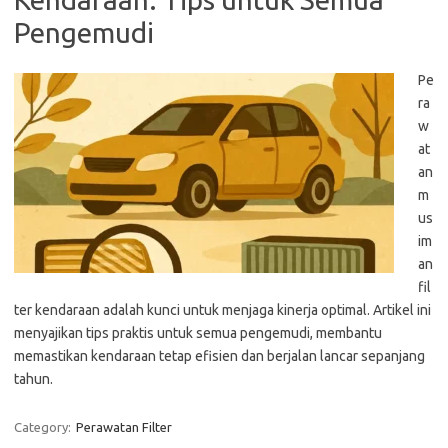
Pengemudi
Pe
ra
w
at
an
m
us
im
an
fil
ter kendaraan adalah kunci untuk menjaga kinerja optimal. Artikel ini
menyajikan tips praktis untuk semua pengemudi, membantu
memastikan kendaraan tetap efisien dan berjalan lancar sepanjang
tahun.
Category:
Perawatan Filter