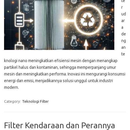
te
r
ud
ar
a
de
ng
an
te
knologi nano meningkatkan efisiensi mesin dengan menangkap
partikel halus dan kontaminan, sehingga memperpanjang umur
mesin dan meningkatkan performa. Inovasi ini mengurangi konsumsi
energi dan emisi, menjadikannya solusi unggul untuk industri
modern.
Category:
Teknologi Filter
Filter Kendaraan dan Perannya