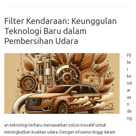
Filter Kendaraan: Keunggulan
Teknologi Baru dalam
Pembersihan Udara
Fil
te
r
ke
nd
ar
aa
n
de
ng
an teknologi terbaru menawarkan solusi inovatif untuk
meningkatkan kualitas udara. Dengan efisiensi tinggi dalam