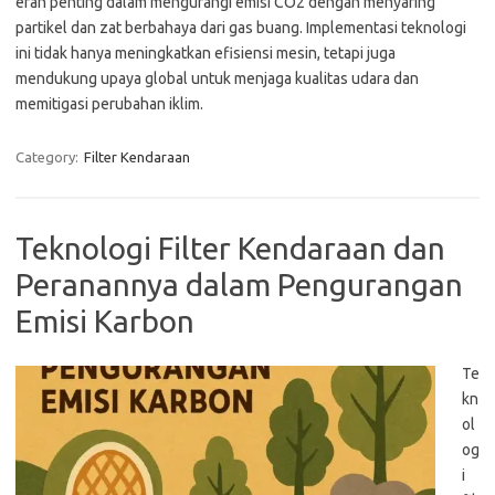
eran penting dalam mengurangi emisi CO2 dengan menyaring
partikel dan zat berbahaya dari gas buang. Implementasi teknologi
ini tidak hanya meningkatkan efisiensi mesin, tetapi juga
mendukung upaya global untuk menjaga kualitas udara dan
memitigasi perubahan iklim.
Category:
Filter Kendaraan
Teknologi Filter Kendaraan dan
Peranannya dalam Pengurangan
Emisi Karbon
Te
kn
ol
og
i