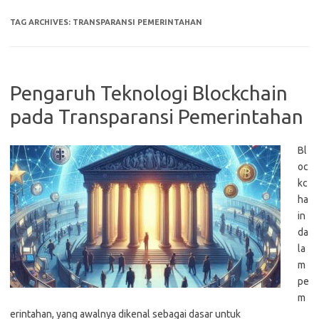
TAG ARCHIVES:
TRANSPARANSI PEMERINTAHAN
Pengaruh Teknologi Blockchain
pada Transparansi Pemerintahan
Bl
oc
kc
ha
in
da
la
m
pe
m
erintahan, yang awalnya dikenal sebagai dasar untuk