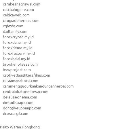
carakeshagrawal.com
catchabigone.com
celticaweb.com
cirugiadehernias.com
cqhzdn.com
dailfamily.com
forexcrypto.my.id
forexdana.my.id
forexdemo.my.id
forexfactory.my.id
forexhalal.my.id
brookehofsess.com
bswproject.com
captivedaughtersfilms.com
caraamanaborsi.com
caramenggugurkankandunganherbal.com
centralobatpembesar.com
deleuzecinema.com
dietpillspapa.com
dontgiveuponnpc.com
droscargil.com
Paito Warna Hongkong