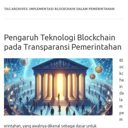
TAG ARCHIVES:
IMPLEMENTASI BLOCKCHAIN DALAM PEMERINTAHAN
Pengaruh Teknologi Blockchain
pada Transparansi Pemerintahan
Bl
oc
kc
ha
in
da
la
m
pe
m
erintahan, yang awalnya dikenal sebagai dasar untuk