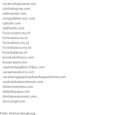
carakeshagrawal.com
catchabigone.com
celticaweb.com
cirugiadehernias.com
cqhzdn.com
dailfamily.com
forexcrypto.my.id
forexdana.my.id
forexdemo.my.id
forexfactory.my.id
forexhalal.my.id
brookehofsess.com
bswproject.com
captivedaughtersfilms.com
caraamanaborsi.com
caramenggugurkankandunganherbal.com
centralobatpembesar.com
deleuzecinema.com
dietpillspapa.com
dontgiveuponnpc.com
droscargil.com
Paito Warna Hongkong