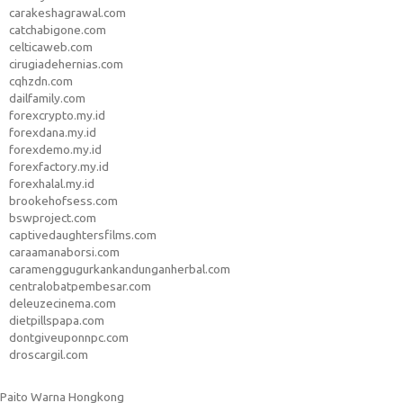
carakeshagrawal.com
catchabigone.com
celticaweb.com
cirugiadehernias.com
cqhzdn.com
dailfamily.com
forexcrypto.my.id
forexdana.my.id
forexdemo.my.id
forexfactory.my.id
forexhalal.my.id
brookehofsess.com
bswproject.com
captivedaughtersfilms.com
caraamanaborsi.com
caramenggugurkankandunganherbal.com
centralobatpembesar.com
deleuzecinema.com
dietpillspapa.com
dontgiveuponnpc.com
droscargil.com
Paito Warna Hongkong