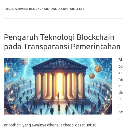
TAG ARCHIVES:
BLOCKCHAIN DAN AKUNTABILITAS
Pengaruh Teknologi Blockchain
pada Transparansi Pemerintahan
Bl
oc
kc
ha
in
da
la
m
pe
m
erintahan, yang awalnya dikenal sebagai dasar untuk