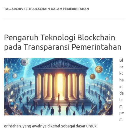
TAG ARCHIVES:
BLOCKCHAIN DALAM PEMERINTAHAN
Pengaruh Teknologi Blockchain
pada Transparansi Pemerintahan
Bl
oc
kc
ha
in
da
la
m
pe
m
erintahan, yang awalnya dikenal sebagai dasar untuk