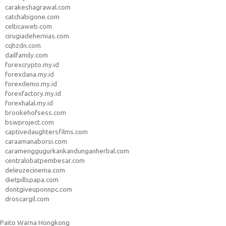
carakeshagrawal.com
catchabigone.com
celticaweb.com
cirugiadehernias.com
cqhzdn.com
dailfamily.com
forexcrypto.my.id
forexdana.my.id
forexdemo.my.id
forexfactory.my.id
forexhalal.my.id
brookehofsess.com
bswproject.com
captivedaughtersfilms.com
caraamanaborsi.com
caramenggugurkankandunganherbal.com
centralobatpembesar.com
deleuzecinema.com
dietpillspapa.com
dontgiveuponnpc.com
droscargil.com
Paito Warna Hongkong