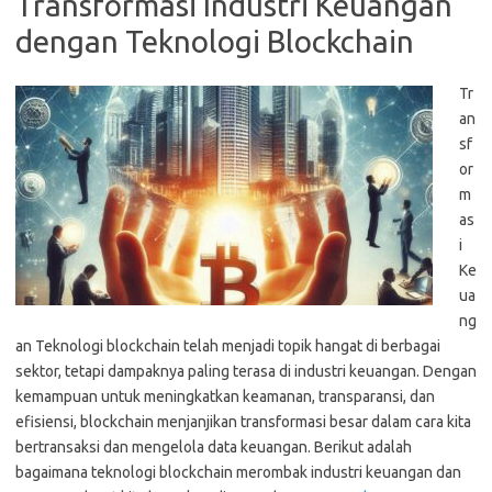
Transformasi Industri Keuangan
dengan Teknologi Blockchain
Tr
an
sf
or
m
as
i
Ke
ua
ng
an Teknologi blockchain telah menjadi topik hangat di berbagai
sektor, tetapi dampaknya paling terasa di industri keuangan. Dengan
kemampuan untuk meningkatkan keamanan, transparansi, dan
efisiensi, blockchain menjanjikan transformasi besar dalam cara kita
bertransaksi dan mengelola data keuangan. Berikut adalah
bagaimana teknologi blockchain merombak industri keuangan dan