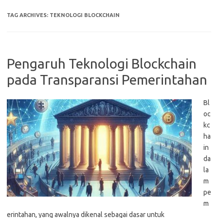
TAG ARCHIVES:
TEKNOLOGI BLOCKCHAIN
Pengaruh Teknologi Blockchain
pada Transparansi Pemerintahan
Bl
oc
kc
ha
in
da
la
m
pe
m
erintahan, yang awalnya dikenal sebagai dasar untuk