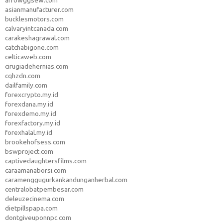
arrowggsew.com
asianmanufacturer.com
bucklesmotors.com
calvaryintcanada.com
carakeshagrawal.com
catchabigone.com
celticaweb.com
cirugiadehernias.com
cqhzdn.com
dailfamily.com
forexcrypto.my.id
forexdana.my.id
forexdemo.my.id
forexfactory.my.id
forexhalal.my.id
brookehofsess.com
bswproject.com
captivedaughtersfilms.com
caraamanaborsi.com
caramenggugurkankandunganherbal.com
centralobatpembesar.com
deleuzecinema.com
dietpillspapa.com
dontgiveuponnpc.com