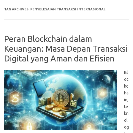
TAG ARCHIVES:
PENYELESAIAN TRANSAKSI INTERNASIONAL
Peran Blockchain dalam
Keuangan: Masa Depan Transaksi
Digital yang Aman dan Efisien
Bl
oc
kc
ha
in,
te
kn
ol
og