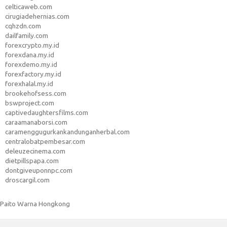
celticaweb.com
cirugiadehernias.com
cqhzdn.com
dailfamily.com
forexcrypto.my.id
forexdana.my.id
forexdemo.my.id
forexfactory.my.id
forexhalal.my.id
brookehofsess.com
bswproject.com
captivedaughtersfilms.com
caraamanaborsi.com
caramenggugurkankandunganherbal.com
centralobatpembesar.com
deleuzecinema.com
dietpillspapa.com
dontgiveuponnpc.com
droscargil.com
Paito Warna Hongkong