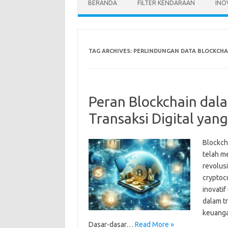
BERANDA
FILTER KENDARAAN
INO
TAG ARCHIVES:
PERLINDUNGAN DATA BLOCKCHA
Peran Blockchain da
Transaksi Digital yan
Blockcha
telah m
revolus
cryptoc
inovati
dalam tr
keuanga
Dasar-dasar…
Read More »