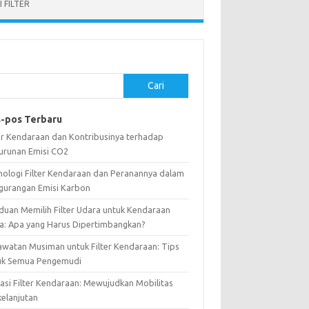
 FILTER
Cari
-pos Terbaru
ter Kendaraan dan Kontribusinya terhadap
urunan Emisi CO2
nologi Filter Kendaraan dan Peranannya dalam
gurangan Emisi Karbon
duan Memilih Filter Udara untuk Kendaraan
a: Apa yang Harus Dipertimbangkan?
awatan Musiman untuk Filter Kendaraan: Tips
uk Semua Pengemudi
vasi Filter Kendaraan: Mewujudkan Mobilitas
kelanjutan