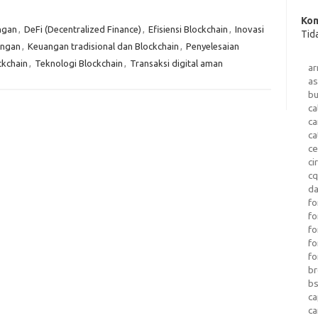
Kom
ngan
,
DeFi (Decentralized Finance)
,
Efisiensi Blockchain
,
Inovasi
Tid
angan
,
Keuangan tradisional dan Blockchain
,
Penyelesaian
ckchain
,
Teknologi Blockchain
,
Transaksi digital aman
a
as
b
ca
c
ca
ce
ci
c
da
fo
fo
f
fo
fo
b
b
ca
c