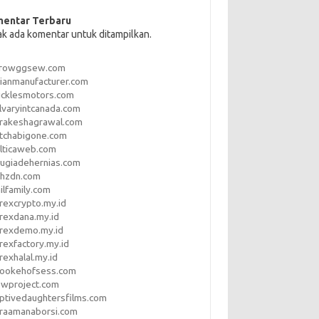
entar Terbaru
ak ada komentar untuk ditampilkan.
rrowggsew.com
ianmanufacturer.com
ucklesmotors.com
lvaryintcanada.com
arakeshagrawal.com
tchabigone.com
lticaweb.com
rugiadehernias.com
qhzdn.com
ilfamily.com
rexcrypto.my.id
rexdana.my.id
orexdemo.my.id
rexfactory.my.id
rexhalal.my.id
rookehofsess.com
swproject.com
ptivedaughtersfilms.com
araamanaborsi.com