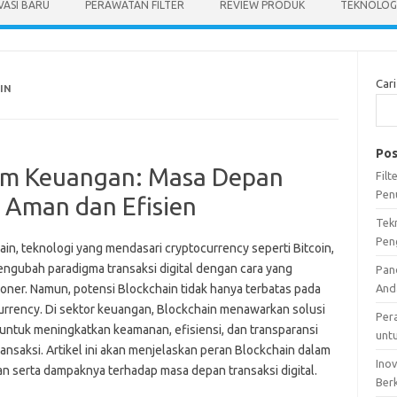
VASI BARU
PERAWATAN FILTER
REVIEW PRODUK
TEKNOLOGI
Cari
IN
Pos
lam Keuangan: Masa Depan
Fil
Pen
g Aman dan Efisien
Tek
Pen
in, teknologi yang mendasari cryptocurrency seperti Bitcoin,
engubah paradigma transaksi digital dengan cara yang
Pan
ioner. Namun, potensi Blockchain tidak hanya terbatas pada
And
urrency. Di sektor keuangan, Blockchain menawarkan solusi
Per
f untuk meningkatkan keamanan, efisiensi, dan transparansi
unt
ansaksi. Artikel ini akan menjelaskan peran Blockchain dalam
Ino
n serta dampaknya terhadap masa depan transaksi digital.
Ber