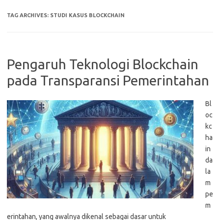
TAG ARCHIVES:
STUDI KASUS BLOCKCHAIN
Pengaruh Teknologi Blockchain
pada Transparansi Pemerintahan
Bl
oc
kc
ha
in
da
la
m
pe
m
erintahan, yang awalnya dikenal sebagai dasar untuk