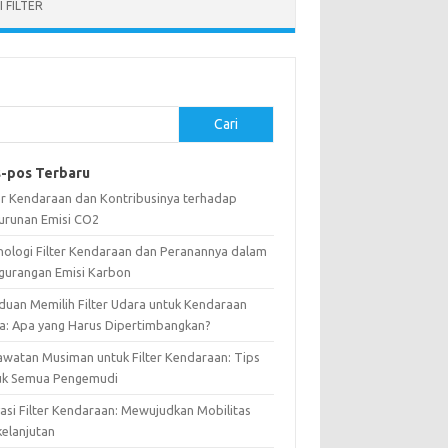
 FILTER
Cari
-pos Terbaru
ter Kendaraan dan Kontribusinya terhadap
urunan Emisi CO2
nologi Filter Kendaraan dan Peranannya dalam
gurangan Emisi Karbon
duan Memilih Filter Udara untuk Kendaraan
a: Apa yang Harus Dipertimbangkan?
awatan Musiman untuk Filter Kendaraan: Tips
uk Semua Pengemudi
vasi Filter Kendaraan: Mewujudkan Mobilitas
kelanjutan