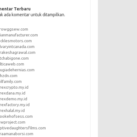
entar Terbaru
ak ada komentar untuk ditampilkan.
rrowggsew.com
ianmanufacturer.com
ucklesmotors.com
lvaryintcanada.com
arakeshagrawal.com
tchabigone.com
lticaweb.com
rugiadehernias.com
qhzdn.com
ilfamily.com
rexcrypto.my.id
rexdana.my.id
orexdemo.my.id
rexfactory.my.id
rexhalal.my.id
rookehofsess.com
swproject.com
ptivedaughtersfilms.com
araamanaborsi.com