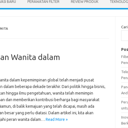
VASI BARU
PERAWATAN FILTER
REVIEW PRODUK
TEKNOLOGI
Cari
NITA
Pos
ran Wanita dalam
Fil
Pen
Tek
Pen
anita dalam kepemimpinan global telah menjadi pusat
n dalam beberapa dekade terakhir. Dari politik hingga bisnis,
Pan
kan hingga ilmu pengetahuan, wanita telah memimpin
And
an dan memberikan kontribusi berharga bagi masyarakat
Per
Namun, di balik kemajuan yang telah dicapai, masih ada
unt
n besar yang perlu diatasi. Dalam artikel ini, kita akan
Ino
jahi peran wanita dalam…
Read More »
Ber