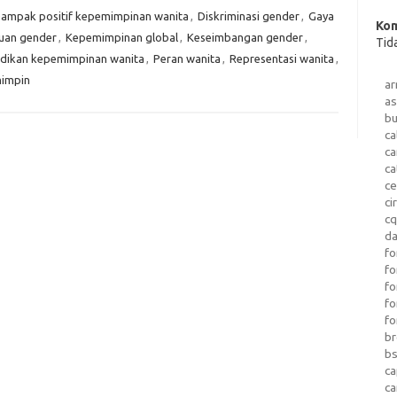
ampak positif kepemimpinan wanita
,
Diskriminasi gender
,
Gaya
Kom
uan gender
,
Kepemimpinan global
,
Keseimbangan gender
,
Tid
dikan kepemimpinan wanita
,
Peran wanita
,
Representasi wanita
,
impin
a
as
b
ca
c
ca
ce
ci
c
da
fo
fo
f
fo
fo
b
b
ca
c