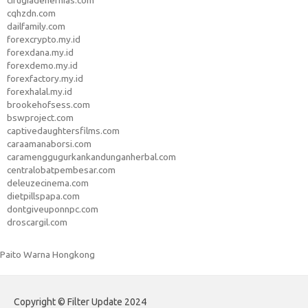
cirugiadehernias.com
cqhzdn.com
dailfamily.com
forexcrypto.my.id
forexdana.my.id
forexdemo.my.id
forexfactory.my.id
forexhalal.my.id
brookehofsess.com
bswproject.com
captivedaughtersfilms.com
caraamanaborsi.com
caramenggugurkankandunganherbal.com
centralobatpembesar.com
deleuzecinema.com
dietpillspapa.com
dontgiveuponnpc.com
droscargil.com
Paito Warna Hongkong
Copyright © Filter Update 2024