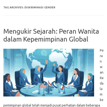
TAG ARCHIVES:
DISKRIMINASI GENDER
Mengukir Sejarah: Peran Wanita
dalam Kepemimpinan Global
Pe
ra
n
w
an
ita
da
la
m
ke
pemimpinan global telah menjadi pusat perhatian dalam beberapa