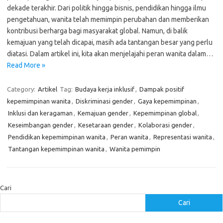
dekade terakhir. Dari politik hingga bisnis, pendidikan hingga ilmu
pengetahuan, wanita telah memimpin perubahan dan memberikan
kontribusi berharga bagi masyarakat global. Namun, di balik
kemajuan yang telah dicapai, masih ada tantangan besar yang perlu
diatasi. Dalam artikel ini, kita akan menjelajahi peran wanita dalam…
Read More »
Category:
Artikel
Tag:
Budaya kerja inklusif
,
Dampak positif
kepemimpinan wanita
,
Diskriminasi gender
,
Gaya kepemimpinan
,
Inklusi dan keragaman
,
Kemajuan gender
,
Kepemimpinan global
,
Keseimbangan gender
,
Kesetaraan gender
,
Kolaborasi gender
,
Pendidikan kepemimpinan wanita
,
Peran wanita
,
Representasi wanita
,
Tantangan kepemimpinan wanita
,
Wanita pemimpin
Cari
Cari