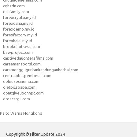
cirugiadehernias.com
cqhzdn.com
dailfamily.com
forexcrypto.my.id
forexdana.my.id
forexdemo.my.id
forexfactory.my.id
forexhalal.my.id
brookehofsess.com
bswproject.com
captivedaughtersfilms.com
caraamanaborsi.com
caramenggugurkankandunganherbal.com
centralobatpembesar.com
deleuzecinema.com
dietpillspapa.com
dontgiveuponnpc.com
droscargil.com
Paito Warna Hongkong
Copyright © Filter Update 2024