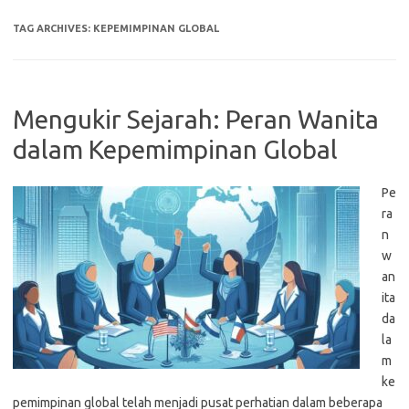
TAG ARCHIVES:
KEPEMIMPINAN GLOBAL
Mengukir Sejarah: Peran Wanita
dalam Kepemimpinan Global
Pe
ra
n
w
an
ita
da
la
m
ke
pemimpinan global telah menjadi pusat perhatian dalam beberapa