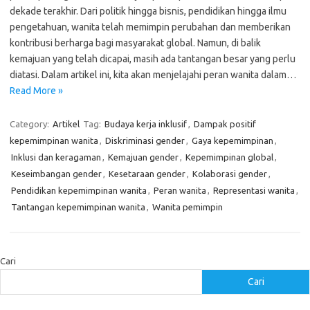
dekade terakhir. Dari politik hingga bisnis, pendidikan hingga ilmu
pengetahuan, wanita telah memimpin perubahan dan memberikan
kontribusi berharga bagi masyarakat global. Namun, di balik
kemajuan yang telah dicapai, masih ada tantangan besar yang perlu
diatasi. Dalam artikel ini, kita akan menjelajahi peran wanita dalam…
Read More »
Category:
Artikel
Tag:
Budaya kerja inklusif
,
Dampak positif
kepemimpinan wanita
,
Diskriminasi gender
,
Gaya kepemimpinan
,
Inklusi dan keragaman
,
Kemajuan gender
,
Kepemimpinan global
,
Keseimbangan gender
,
Kesetaraan gender
,
Kolaborasi gender
,
Pendidikan kepemimpinan wanita
,
Peran wanita
,
Representasi wanita
,
Tantangan kepemimpinan wanita
,
Wanita pemimpin
Cari
Cari