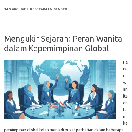
TAG ARCHIVES:
KESETARAAN GENDER
Mengukir Sejarah: Peran Wanita
dalam Kepemimpinan Global
Pe
ra
n
w
an
ita
da
la
m
ke
pemimpinan global telah menjadi pusat perhatian dalam beberapa