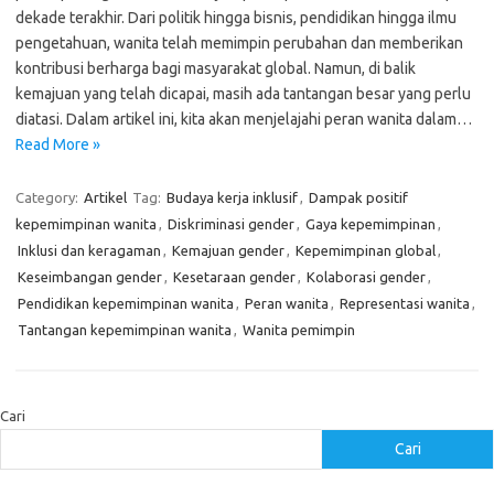
dekade terakhir. Dari politik hingga bisnis, pendidikan hingga ilmu
pengetahuan, wanita telah memimpin perubahan dan memberikan
kontribusi berharga bagi masyarakat global. Namun, di balik
kemajuan yang telah dicapai, masih ada tantangan besar yang perlu
diatasi. Dalam artikel ini, kita akan menjelajahi peran wanita dalam…
Read More »
Category:
Artikel
Tag:
Budaya kerja inklusif
,
Dampak positif
kepemimpinan wanita
,
Diskriminasi gender
,
Gaya kepemimpinan
,
Inklusi dan keragaman
,
Kemajuan gender
,
Kepemimpinan global
,
Keseimbangan gender
,
Kesetaraan gender
,
Kolaborasi gender
,
Pendidikan kepemimpinan wanita
,
Peran wanita
,
Representasi wanita
,
Tantangan kepemimpinan wanita
,
Wanita pemimpin
Cari
Cari