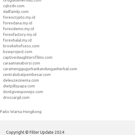
cirugiadehernias.com
cqhzdn.com
dailfamily.com
forexcrypto.my.id
forexdana.my.id
forexdemo.my.id
forexfactory.my.id
forexhalal.my.id
brookehofsess.com
bswproject.com
captivedaughtersfilms.com
caraamanaborsi.com
caramenggugurkankandunganherbal.com
centralobatpembesar.com
deleuzecinema.com
dietpillspapa.com
dontgiveuponnpc.com
droscargil.com
Paito Warna Hongkong
Copyright © Filter Update 2024