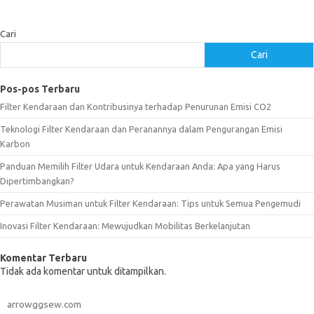
Cari
Cari
Pos-pos Terbaru
Filter Kendaraan dan Kontribusinya terhadap Penurunan Emisi CO2
Teknologi Filter Kendaraan dan Peranannya dalam Pengurangan Emisi
Karbon
Panduan Memilih Filter Udara untuk Kendaraan Anda: Apa yang Harus
Dipertimbangkan?
Perawatan Musiman untuk Filter Kendaraan: Tips untuk Semua Pengemudi
Inovasi Filter Kendaraan: Mewujudkan Mobilitas Berkelanjutan
Komentar Terbaru
Tidak ada komentar untuk ditampilkan.
arrowggsew.com