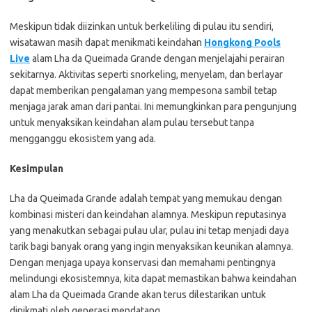
Meskipun tidak diizinkan untuk berkeliling di pulau itu sendiri,
wisatawan masih dapat menikmati keindahan
Hongkong Pools
Live
alam Lha da Queimada Grande dengan menjelajahi perairan
sekitarnya. Aktivitas seperti snorkeling, menyelam, dan berlayar
dapat memberikan pengalaman yang mempesona sambil tetap
menjaga jarak aman dari pantai. Ini memungkinkan para pengunjung
untuk menyaksikan keindahan alam pulau tersebut tanpa
mengganggu ekosistem yang ada.
Kesimpulan
Lha da Queimada Grande adalah tempat yang memukau dengan
kombinasi misteri dan keindahan alamnya. Meskipun reputasinya
yang menakutkan sebagai pulau ular, pulau ini tetap menjadi daya
tarik bagi banyak orang yang ingin menyaksikan keunikan alamnya.
Dengan menjaga upaya konservasi dan memahami pentingnya
melindungi ekosistemnya, kita dapat memastikan bahwa keindahan
alam Lha da Queimada Grande akan terus dilestarikan untuk
dinikmati oleh generasi mendatang.