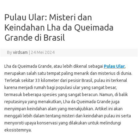
Pulau Ular: Misteri dan
Keindahan Lha da Queimada
Grande di Brasil
By
virdsam
|
24 Mei 2024
Lha da Queimada Grande, atau lebih dikenal sebagai
Pulau Ular
,
merupakan salah satu tempat paling menarik dan misterius di dunia.
Terletak sekitar 33 kilometer dari pesisir Brasil, pulau ini terkenal
karena menjadi rumah bagi populasi ular yang sangat besar,
termasuk beberapa spesies yang sangat beracun. Namun, di balik
reputasinya yang menakutkan, Lha da Queimada Grande juga
menyimpan keindahan alam yang menakjubkan. Artikel ini akan
menggali lebih dalam tentang misteri dan keindahan pulau ini serta
menyoroti upaya konservasi yang dilakukan untuk melindungi
ekosistemnya.