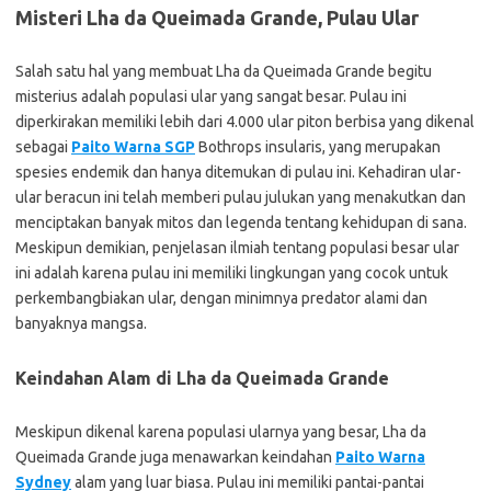
Misteri Lha da Queimada Grande, Pulau Ular
Salah satu hal yang membuat Lha da Queimada Grande begitu
misterius adalah populasi ular yang sangat besar. Pulau ini
diperkirakan memiliki lebih dari 4.000 ular piton berbisa yang dikenal
sebagai
Paito Warna SGP
Bothrops insularis, yang merupakan
spesies endemik dan hanya ditemukan di pulau ini. Kehadiran ular-
ular beracun ini telah memberi pulau julukan yang menakutkan dan
menciptakan banyak mitos dan legenda tentang kehidupan di sana.
Meskipun demikian, penjelasan ilmiah tentang populasi besar ular
ini adalah karena pulau ini memiliki lingkungan yang cocok untuk
perkembangbiakan ular, dengan minimnya predator alami dan
banyaknya mangsa.
Keindahan Alam di Lha da Queimada Grande
Meskipun dikenal karena populasi ularnya yang besar, Lha da
Queimada Grande juga menawarkan keindahan
Paito Warna
Sydney
alam yang luar biasa. Pulau ini memiliki pantai-pantai