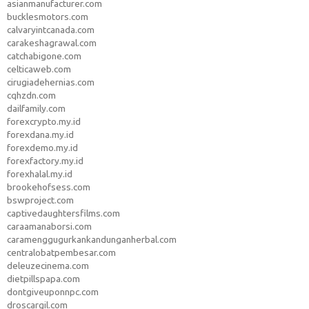
asianmanufacturer.com
bucklesmotors.com
calvaryintcanada.com
carakeshagrawal.com
catchabigone.com
celticaweb.com
cirugiadehernias.com
cqhzdn.com
dailfamily.com
forexcrypto.my.id
forexdana.my.id
forexdemo.my.id
forexfactory.my.id
forexhalal.my.id
brookehofsess.com
bswproject.com
captivedaughtersfilms.com
caraamanaborsi.com
caramenggugurkankandunganherbal.com
centralobatpembesar.com
deleuzecinema.com
dietpillspapa.com
dontgiveuponnpc.com
droscargil.com