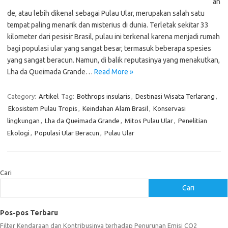
an
de, atau lebih dikenal sebagai Pulau Ular, merupakan salah satu
tempat paling menarik dan misterius di dunia. Terletak sekitar 33
kilometer dari pesisir Brasil, pulau ini terkenal karena menjadi rumah
bagi populasi ular yang sangat besar, termasuk beberapa spesies
yang sangat beracun. Namun, di balik reputasinya yang menakutkan,
Lha da Queimada Grande…
Read More »
Category:
Artikel
Tag:
Bothrops insularis
,
Destinasi Wisata Terlarang
,
Ekosistem Pulau Tropis
,
Keindahan Alam Brasil
,
Konservasi
lingkungan
,
Lha da Queimada Grande
,
Mitos Pulau Ular
,
Penelitian
Ekologi
,
Populasi Ular Beracun
,
Pulau Ular
Cari
Cari
Pos-pos Terbaru
Filter Kendaraan dan Kontribusinya terhadap Penurunan Emisi CO2