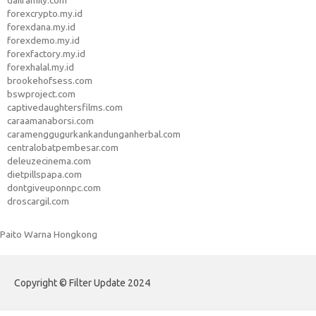
dailfamily.com
forexcrypto.my.id
forexdana.my.id
forexdemo.my.id
forexfactory.my.id
forexhalal.my.id
brookehofsess.com
bswproject.com
captivedaughtersfilms.com
caraamanaborsi.com
caramenggugurkankandunganherbal.com
centralobatpembesar.com
deleuzecinema.com
dietpillspapa.com
dontgiveuponnpc.com
droscargil.com
Paito Warna Hongkong
Copyright © Filter Update 2024