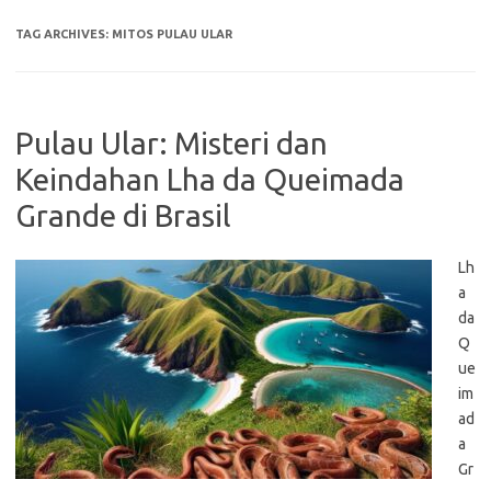
TAG ARCHIVES:
MITOS PULAU ULAR
Pulau Ular: Misteri dan
Keindahan Lha da Queimada
Grande di Brasil
Lh
a
da
Q
ue
im
ad
a
Gr