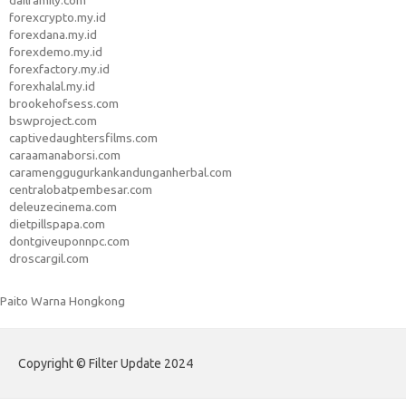
dailfamily.com
forexcrypto.my.id
forexdana.my.id
forexdemo.my.id
forexfactory.my.id
forexhalal.my.id
brookehofsess.com
bswproject.com
captivedaughtersfilms.com
caraamanaborsi.com
caramenggugurkankandunganherbal.com
centralobatpembesar.com
deleuzecinema.com
dietpillspapa.com
dontgiveuponnpc.com
droscargil.com
Paito Warna Hongkong
Copyright © Filter Update 2024