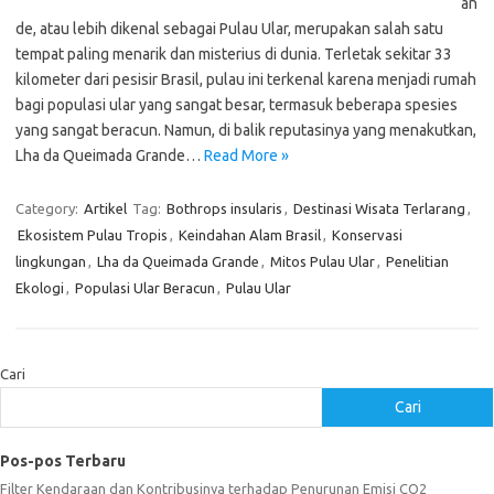
an
de, atau lebih dikenal sebagai Pulau Ular, merupakan salah satu
tempat paling menarik dan misterius di dunia. Terletak sekitar 33
kilometer dari pesisir Brasil, pulau ini terkenal karena menjadi rumah
bagi populasi ular yang sangat besar, termasuk beberapa spesies
yang sangat beracun. Namun, di balik reputasinya yang menakutkan,
Lha da Queimada Grande…
Read More »
Category:
Artikel
Tag:
Bothrops insularis
,
Destinasi Wisata Terlarang
,
Ekosistem Pulau Tropis
,
Keindahan Alam Brasil
,
Konservasi
lingkungan
,
Lha da Queimada Grande
,
Mitos Pulau Ular
,
Penelitian
Ekologi
,
Populasi Ular Beracun
,
Pulau Ular
Cari
Cari
Pos-pos Terbaru
Filter Kendaraan dan Kontribusinya terhadap Penurunan Emisi CO2