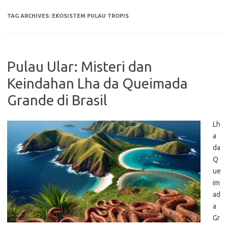
TAG ARCHIVES:
EKOSISTEM PULAU TROPIS
Pulau Ular: Misteri dan
Keindahan Lha da Queimada
Grande di Brasil
Lh
a
da
Q
ue
im
ad
a
Gr