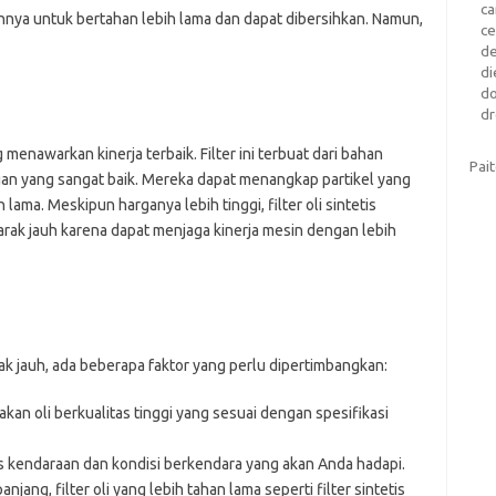
c
nnya untuk bertahan lebih lama dan dapat dibersihkan. Namun,
c
d
di
d
dr
g menawarkan kinerja terbaik. Filter ini terbuat dari bahan
Pai
an yang sangat baik. Mereka dapat menangkap partikel yang
 lama. Meskipun harganya lebih tinggi, filter oli sintetis
arak jauh karena dapat menjaga kinerja mesin dengan lebih
arak jauh, ada beberapa faktor yang perlu dipertimbangkan:
an oli berkualitas tinggi yang sesuai dengan spesifikasi
 kendaraan dan kondisi berkendara yang akan Anda hadapi.
njang, filter oli yang lebih tahan lama seperti filter sintetis