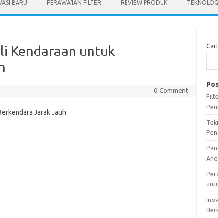
VASI BARU
PERAWATAN FILTER
REVIEW PRODUK
TEKNOLOGI
Cari
Oli Kendaraan untuk
h
Pos
0 Comment
Fil
Pen
Tek
Pen
Pan
And
Per
unt
Ino
Ber