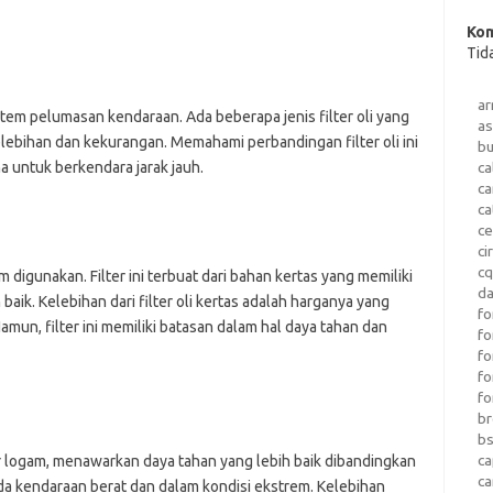
Kom
Tid
a
stem pelumasan kendaraan. Ada beberapa jenis filter oli yang
as
ebihan dan kekurangan. Memahami perbandingan filter oli ini
b
a untuk berkendara jarak jauh.
ca
c
ca
ce
ci
c
m digunakan. Filter ini terbuat dari bahan kertas yang memiliki
da
ik. Kelebihan dari filter oli kertas adalah harganya yang
fo
mun, filter ini memiliki batasan dalam hal daya tahan dan
fo
f
fo
fo
b
b
ca
asar logam, menawarkan daya tahan yang lebih baik dibandingkan
c
 pada kendaraan berat dan dalam kondisi ekstrem. Kelebihan