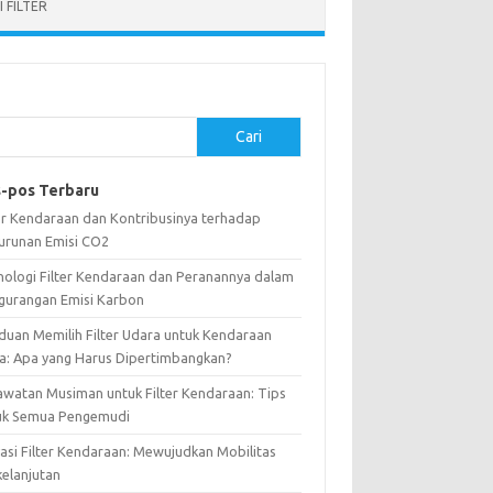
 FILTER
Cari
-pos Terbaru
ter Kendaraan dan Kontribusinya terhadap
urunan Emisi CO2
nologi Filter Kendaraan dan Peranannya dalam
gurangan Emisi Karbon
duan Memilih Filter Udara untuk Kendaraan
a: Apa yang Harus Dipertimbangkan?
awatan Musiman untuk Filter Kendaraan: Tips
uk Semua Pengemudi
vasi Filter Kendaraan: Mewujudkan Mobilitas
kelanjutan