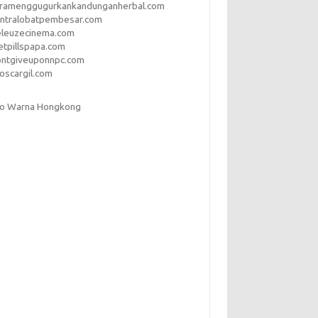
aramenggugurkankandunganherbal.com
entralobatpembesar.com
eleuzecinema.com
etpillspapa.com
ontgiveuponnpc.com
oscargil.com
to Warna Hongkong