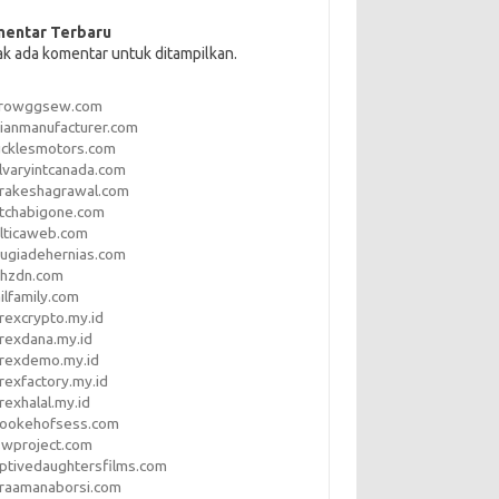
entar Terbaru
ak ada komentar untuk ditampilkan.
rrowggsew.com
ianmanufacturer.com
ucklesmotors.com
lvaryintcanada.com
arakeshagrawal.com
tchabigone.com
lticaweb.com
rugiadehernias.com
qhzdn.com
ilfamily.com
rexcrypto.my.id
rexdana.my.id
orexdemo.my.id
rexfactory.my.id
rexhalal.my.id
rookehofsess.com
swproject.com
ptivedaughtersfilms.com
araamanaborsi.com