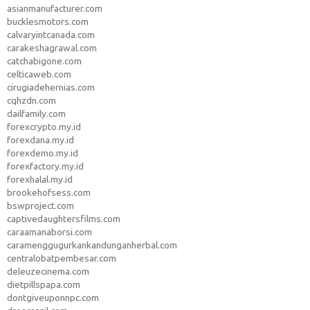
asianmanufacturer.com
bucklesmotors.com
calvaryintcanada.com
carakeshagrawal.com
catchabigone.com
celticaweb.com
cirugiadehernias.com
cqhzdn.com
dailfamily.com
forexcrypto.my.id
forexdana.my.id
forexdemo.my.id
forexfactory.my.id
forexhalal.my.id
brookehofsess.com
bswproject.com
captivedaughtersfilms.com
caraamanaborsi.com
caramenggugurkankandunganherbal.com
centralobatpembesar.com
deleuzecinema.com
dietpillspapa.com
dontgiveuponnpc.com