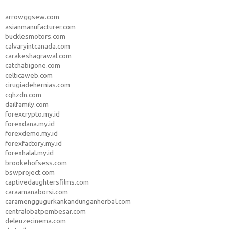
arrowggsew.com
asianmanufacturer.com
bucklesmotors.com
calvaryintcanada.com
carakeshagrawal.com
catchabigone.com
celticaweb.com
cirugiadehernias.com
cqhzdn.com
dailfamily.com
forexcrypto.my.id
forexdana.my.id
forexdemo.my.id
forexfactory.my.id
forexhalal.my.id
brookehofsess.com
bswproject.com
captivedaughtersfilms.com
caraamanaborsi.com
caramenggugurkankandunganherbal.com
centralobatpembesar.com
deleuzecinema.com