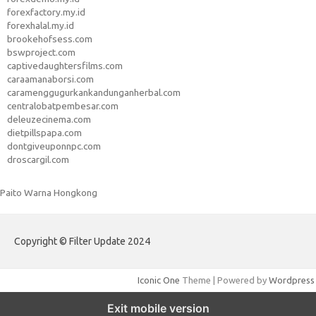
forexfactory.my.id
forexhalal.my.id
brookehofsess.com
bswproject.com
captivedaughtersfilms.com
caraamanaborsi.com
caramenggugurkankandunganherbal.com
centralobatpembesar.com
deleuzecinema.com
dietpillspapa.com
dontgiveuponnpc.com
droscargil.com
Paito Warna Hongkong
Copyright © Filter Update 2024
Iconic One
Theme | Powered by
Wordpress
Exit mobile version