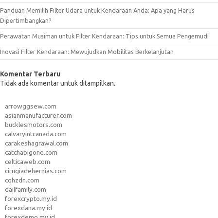
Panduan Memilih Filter Udara untuk Kendaraan Anda: Apa yang Harus
Dipertimbangkan?
Perawatan Musiman untuk Filter Kendaraan: Tips untuk Semua Pengemudi
Inovasi Filter Kendaraan: Mewujudkan Mobilitas Berkelanjutan
Komentar Terbaru
Tidak ada komentar untuk ditampilkan.
arrowggsew.com
asianmanufacturer.com
bucklesmotors.com
calvaryintcanada.com
carakeshagrawal.com
catchabigone.com
celticaweb.com
cirugiadehernias.com
cqhzdn.com
dailfamily.com
forexcrypto.my.id
forexdana.my.id
forexdemo.my.id