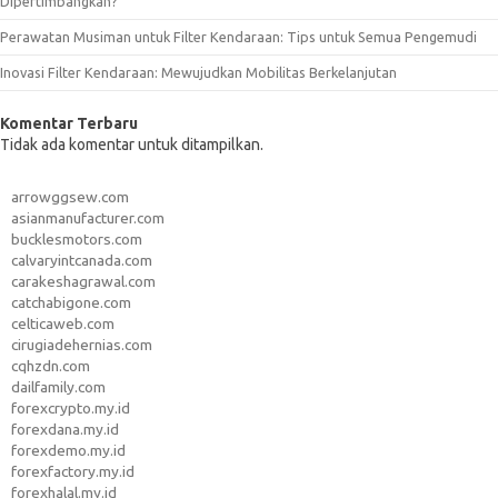
Dipertimbangkan?
Perawatan Musiman untuk Filter Kendaraan: Tips untuk Semua Pengemudi
Inovasi Filter Kendaraan: Mewujudkan Mobilitas Berkelanjutan
Komentar Terbaru
Tidak ada komentar untuk ditampilkan.
arrowggsew.com
asianmanufacturer.com
bucklesmotors.com
calvaryintcanada.com
carakeshagrawal.com
catchabigone.com
celticaweb.com
cirugiadehernias.com
cqhzdn.com
dailfamily.com
forexcrypto.my.id
forexdana.my.id
forexdemo.my.id
forexfactory.my.id
forexhalal.my.id