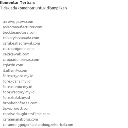
Komentar Terbaru
Tidak ada komentar untuk ditampilkan.
arrowggsew.com
asianmanufacturer.com
bucklesmotors.com
calvaryintcanada.com
carakeshagrawal.com
catchabigone.com
celticaweb.com
cirugiadehernias.com
cqhzdn.com
dailfamily.com
forexcrypto.my.id
forexdana.my.id
forexdemo.my.id
forexfactory.my.id
forexhalal.my.id
brookehofsess.com
bswproject.com
captivedaughtersfilms.com
caraamanaborsi.com
caramenggugurkankandunganherbal.com