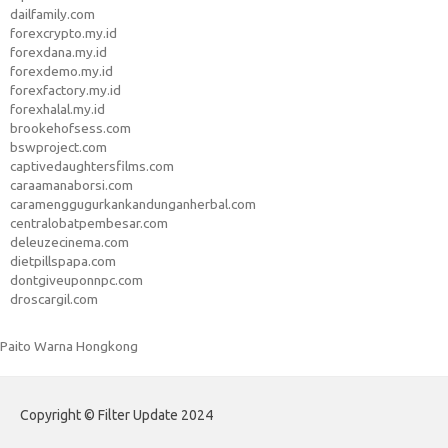
dailfamily.com
forexcrypto.my.id
forexdana.my.id
forexdemo.my.id
forexfactory.my.id
forexhalal.my.id
brookehofsess.com
bswproject.com
captivedaughtersfilms.com
caraamanaborsi.com
caramenggugurkankandunganherbal.com
centralobatpembesar.com
deleuzecinema.com
dietpillspapa.com
dontgiveuponnpc.com
droscargil.com
Paito Warna Hongkong
Copyright © Filter Update 2024