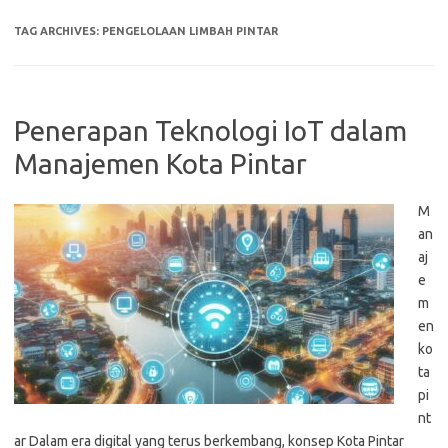
TAG ARCHIVES:
PENGELOLAAN LIMBAH PINTAR
Penerapan Teknologi IoT dalam
Manajemen Kota Pintar
M
an
aj
e
m
en
ko
ta
pi
nt
ar Dalam era digital yang terus berkembang, konsep Kota Pintar