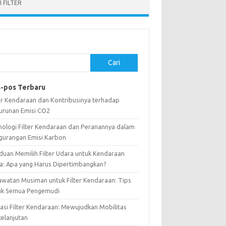
 FILTER
Cari
-pos Terbaru
ter Kendaraan dan Kontribusinya terhadap
urunan Emisi CO2
nologi Filter Kendaraan dan Peranannya dalam
gurangan Emisi Karbon
duan Memilih Filter Udara untuk Kendaraan
a: Apa yang Harus Dipertimbangkan?
awatan Musiman untuk Filter Kendaraan: Tips
uk Semua Pengemudi
vasi Filter Kendaraan: Mewujudkan Mobilitas
kelanjutan