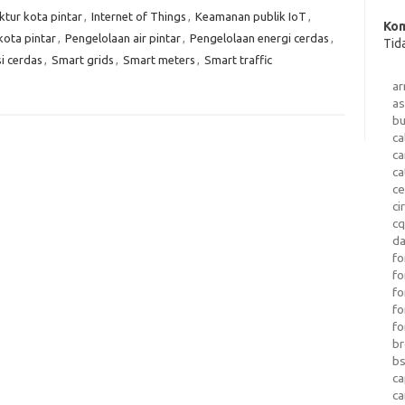
ktur kota pintar
,
Internet of Things
,
Keamanan publik IoT
,
Kom
ota pintar
,
Pengelolaan air pintar
,
Pengelolaan energi cerdas
,
Tid
i cerdas
,
Smart grids
,
Smart meters
,
Smart traffic
a
as
b
ca
c
ca
ce
ci
c
da
fo
fo
f
fo
fo
b
b
ca
c