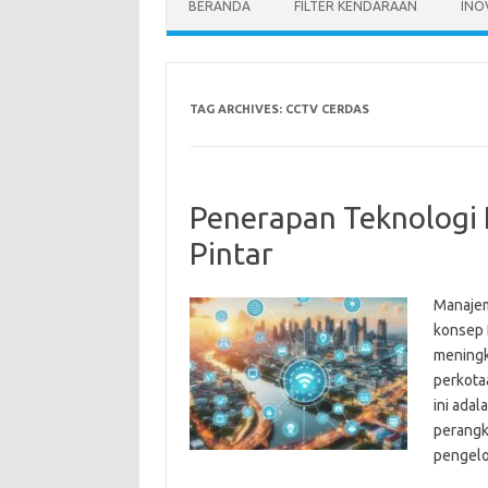
BERANDA
FILTER KENDARAAN
INO
TAG ARCHIVES:
CCTV CERDAS
Penerapan Teknologi
Pintar
Manajem
konsep 
meningka
perkota
ini ada
perangk
pengelo