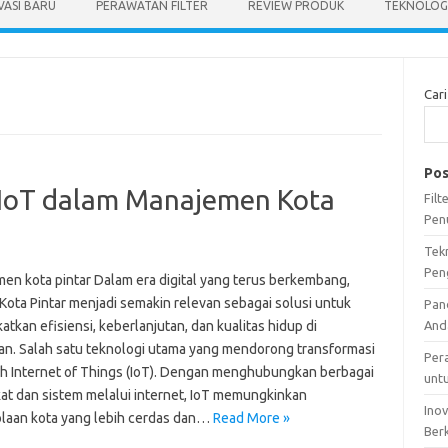
VASI BARU
PERAWATAN FILTER
REVIEW PRODUK
TEKNOLOGI
Cari
Pos
 IoT dalam Manajemen Kota
Fil
Pen
Tek
Pen
en kota pintar Dalam era digital yang terus berkembang,
Kota Pintar menjadi semakin relevan sebagai solusi untuk
Pan
tkan efisiensi, keberlanjutan, dan kualitas hidup di
And
an. Salah satu teknologi utama yang mendorong transformasi
Per
lah Internet of Things (IoT). Dengan menghubungkan berbagai
unt
at dan sistem melalui internet, IoT memungkinkan
Ino
laan kota yang lebih cerdas dan…
Read More »
Ber