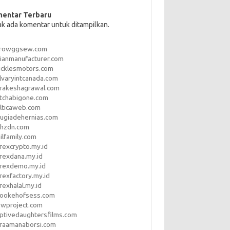
entar Terbaru
ak ada komentar untuk ditampilkan.
rrowggsew.com
ianmanufacturer.com
ucklesmotors.com
lvaryintcanada.com
arakeshagrawal.com
tchabigone.com
lticaweb.com
rugiadehernias.com
qhzdn.com
ilfamily.com
rexcrypto.my.id
rexdana.my.id
orexdemo.my.id
rexfactory.my.id
rexhalal.my.id
rookehofsess.com
swproject.com
ptivedaughtersfilms.com
araamanaborsi.com