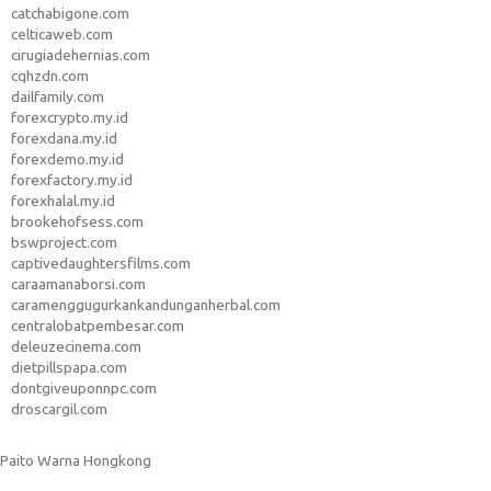
catchabigone.com
celticaweb.com
cirugiadehernias.com
cqhzdn.com
dailfamily.com
forexcrypto.my.id
forexdana.my.id
forexdemo.my.id
forexfactory.my.id
forexhalal.my.id
brookehofsess.com
bswproject.com
captivedaughtersfilms.com
caraamanaborsi.com
caramenggugurkankandunganherbal.com
centralobatpembesar.com
deleuzecinema.com
dietpillspapa.com
dontgiveuponnpc.com
droscargil.com
Paito Warna Hongkong