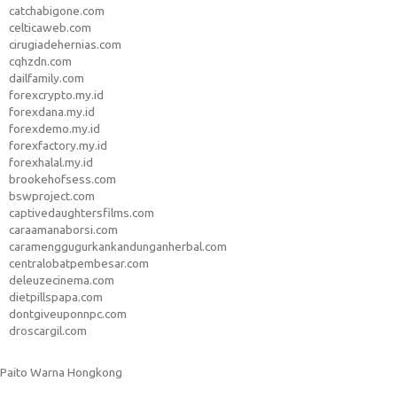
catchabigone.com
celticaweb.com
cirugiadehernias.com
cqhzdn.com
dailfamily.com
forexcrypto.my.id
forexdana.my.id
forexdemo.my.id
forexfactory.my.id
forexhalal.my.id
brookehofsess.com
bswproject.com
captivedaughtersfilms.com
caraamanaborsi.com
caramenggugurkankandunganherbal.com
centralobatpembesar.com
deleuzecinema.com
dietpillspapa.com
dontgiveuponnpc.com
droscargil.com
Paito Warna Hongkong