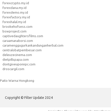
forexcrypto.my.id
forexdana.my.id
forexdemo.my.id
forexfactory.my.id
forexhalal.my.id
brookehofsess.com
bswproject.com
captivedaughtersfilms.com
caraamanaborsi.com
caramenggugurkankandunganherbal.com
centralobatpembesar.com
deleuzecinema.com
dietpillspapa.com
dontgiveuponnpc.com
droscargil.com
Paito Warna Hongkong
Copyright © Filter Update 2024