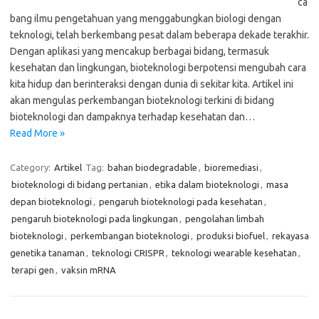
ca
bang ilmu pengetahuan yang menggabungkan biologi dengan
teknologi, telah berkembang pesat dalam beberapa dekade terakhir.
Dengan aplikasi yang mencakup berbagai bidang, termasuk
kesehatan dan lingkungan, bioteknologi berpotensi mengubah cara
kita hidup dan berinteraksi dengan dunia di sekitar kita. Artikel ini
akan mengulas perkembangan bioteknologi terkini di bidang
bioteknologi dan dampaknya terhadap kesehatan dan…
Read More »
Category:
Artikel
Tag:
bahan biodegradable
,
bioremediasi
,
bioteknologi di bidang pertanian
,
etika dalam bioteknologi
,
masa
depan bioteknologi
,
pengaruh bioteknologi pada kesehatan
,
pengaruh bioteknologi pada lingkungan
,
pengolahan limbah
bioteknologi
,
perkembangan bioteknologi
,
produksi biofuel
,
rekayasa
genetika tanaman
,
teknologi CRISPR
,
teknologi wearable kesehatan
,
terapi gen
,
vaksin mRNA