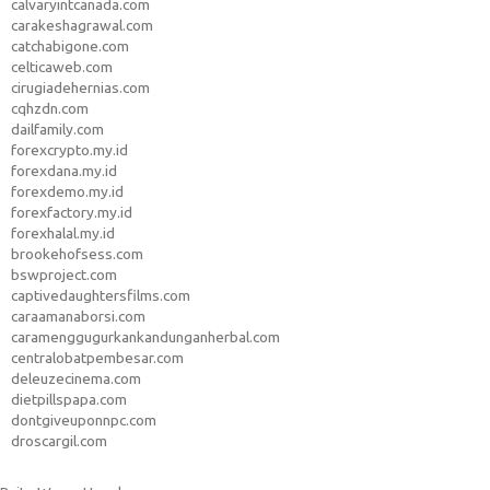
calvaryintcanada.com
carakeshagrawal.com
catchabigone.com
celticaweb.com
cirugiadehernias.com
cqhzdn.com
dailfamily.com
forexcrypto.my.id
forexdana.my.id
forexdemo.my.id
forexfactory.my.id
forexhalal.my.id
brookehofsess.com
bswproject.com
captivedaughtersfilms.com
caraamanaborsi.com
caramenggugurkankandunganherbal.com
centralobatpembesar.com
deleuzecinema.com
dietpillspapa.com
dontgiveuponnpc.com
droscargil.com