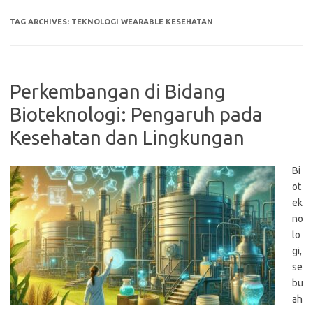
TAG ARCHIVES:
TEKNOLOGI WEARABLE KESEHATAN
Perkembangan di Bidang
Bioteknologi: Pengaruh pada
Kesehatan dan Lingkungan
Bi
ot
ek
no
lo
gi,
se
bu
ah