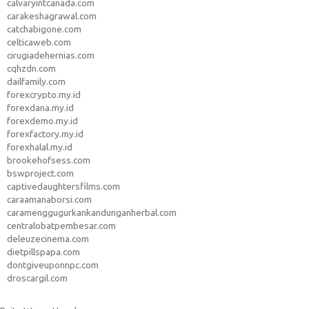
calvaryintcanada.com
carakeshagrawal.com
catchabigone.com
celticaweb.com
cirugiadehernias.com
cqhzdn.com
dailfamily.com
forexcrypto.my.id
forexdana.my.id
forexdemo.my.id
forexfactory.my.id
forexhalal.my.id
brookehofsess.com
bswproject.com
captivedaughtersfilms.com
caraamanaborsi.com
caramenggugurkankandunganherbal.com
centralobatpembesar.com
deleuzecinema.com
dietpillspapa.com
dontgiveuponnpc.com
droscargil.com