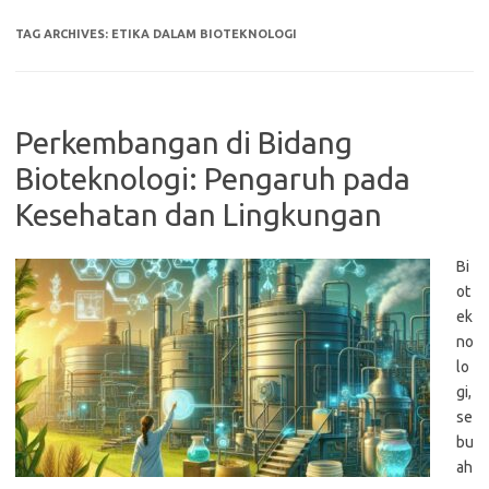
TAG ARCHIVES:
ETIKA DALAM BIOTEKNOLOGI
Perkembangan di Bidang
Bioteknologi: Pengaruh pada
Kesehatan dan Lingkungan
Bi
ot
ek
no
lo
gi,
se
bu
ah