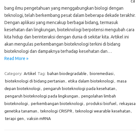
ca
bang ilmu pengetahuan yang menggabungkan biologi dengan
teknologi, telah berkembang pesat dalam beberapa dekade terakhir.
Dengan aplikasi yang mencakup berbagai bidang, termasuk
kesehatan dan lingkungan, bioteknologi berpotensi mengubah cara
kita hidup dan berinteraksi dengan dunia di sekitar kita. Artikel ini
akan mengulas perkembangan bioteknologi terkini di bidang
bioteknologi dan dampaknya terhadap kesehatan dan…
Read More »
Category:
Artikel
Tag:
bahan biodegradable
,
bioremediasi
,
bioteknologi di bidang pertanian
,
etika dalam bioteknologi
,
masa
depan bioteknologi
,
pengaruh bioteknologi pada kesehatan
,
pengaruh bioteknologi pada lingkungan
,
pengolahan limbah
bioteknologi
,
perkembangan bioteknologi
,
produksi biofuel
,
rekayasa
genetika tanaman
,
teknologi CRISPR
,
teknologi wearable kesehatan
,
terapi gen
,
vaksin mRNA