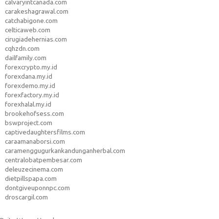
calvaryintcanada.com
carakeshagrawal.com
catchabigone.com
celticaweb.com
cirugiadehernias.com
cqhzdn.com
dailfamily.com
forexcrypto.my.id
forexdana.my.id
forexdemo.my.id
forexfactory.my.id
forexhalal.my.id
brookehofsess.com
bswproject.com
captivedaughtersfilms.com
caraamanaborsi.com
caramenggugurkankandunganherbal.com
centralobatpembesar.com
deleuzecinema.com
dietpillspapa.com
dontgiveuponnpc.com
droscargil.com