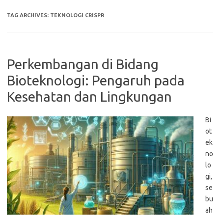
TAG ARCHIVES:
TEKNOLOGI CRISPR
Perkembangan di Bidang
Bioteknologi: Pengaruh pada
Kesehatan dan Lingkungan
Bi
ot
ek
no
lo
gi,
se
bu
ah