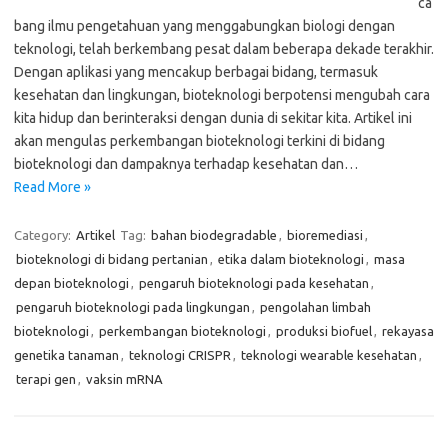
ca
bang ilmu pengetahuan yang menggabungkan biologi dengan
teknologi, telah berkembang pesat dalam beberapa dekade terakhir.
Dengan aplikasi yang mencakup berbagai bidang, termasuk
kesehatan dan lingkungan, bioteknologi berpotensi mengubah cara
kita hidup dan berinteraksi dengan dunia di sekitar kita. Artikel ini
akan mengulas perkembangan bioteknologi terkini di bidang
bioteknologi dan dampaknya terhadap kesehatan dan…
Read More »
Category:
Artikel
Tag:
bahan biodegradable
,
bioremediasi
,
bioteknologi di bidang pertanian
,
etika dalam bioteknologi
,
masa
depan bioteknologi
,
pengaruh bioteknologi pada kesehatan
,
pengaruh bioteknologi pada lingkungan
,
pengolahan limbah
bioteknologi
,
perkembangan bioteknologi
,
produksi biofuel
,
rekayasa
genetika tanaman
,
teknologi CRISPR
,
teknologi wearable kesehatan
,
terapi gen
,
vaksin mRNA