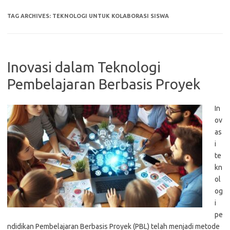
TAG ARCHIVES:
TEKNOLOGI UNTUK KOLABORASI SISWA
Inovasi dalam Teknologi
Pembelajaran Berbasis Proyek
In
ov
as
i
te
kn
ol
og
i
pe
ndidikan Pembelajaran Berbasis Proyek (PBL) telah menjadi metode