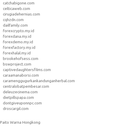
catchabigone.com
celticaweb.com
cirugiadehernias.com
cqhzdn.com
dailfamily.com
forexcrypto.my.id
forexdana.my.id
forexdemo.my.id
forexfactory.my.id
forexhalal.my.id
brookehofsess.com
bswproject.com
captivedaughtersfilms.com
caraamanaborsi.com
caramenggugurkankandunganherbal.com
centralobatpembesar.com
deleuzecinema.com
dietpillspapa.com
dontgiveuponnpc.com
droscargil.com
Paito Warna Hongkong