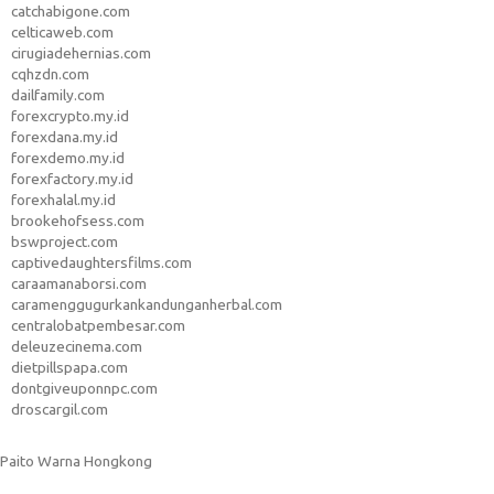
catchabigone.com
celticaweb.com
cirugiadehernias.com
cqhzdn.com
dailfamily.com
forexcrypto.my.id
forexdana.my.id
forexdemo.my.id
forexfactory.my.id
forexhalal.my.id
brookehofsess.com
bswproject.com
captivedaughtersfilms.com
caraamanaborsi.com
caramenggugurkankandunganherbal.com
centralobatpembesar.com
deleuzecinema.com
dietpillspapa.com
dontgiveuponnpc.com
droscargil.com
Paito Warna Hongkong