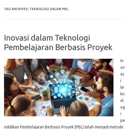
TAG ARCHIVES:
TEKNOLOGI DALAM PBL
Inovasi dalam Teknologi
Pembelajaran Berbasis Proyek
In
ov
as
i
te
kn
ol
og
i
pe
ndidikan Pembelajaran Berbasis Proyek (PBL) telah menjadi metode