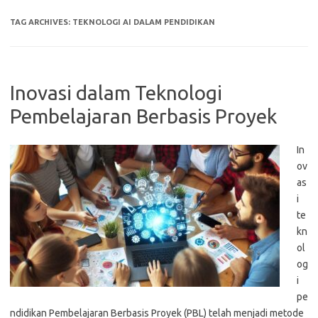
TAG ARCHIVES:
TEKNOLOGI AI DALAM PENDIDIKAN
Inovasi dalam Teknologi
Pembelajaran Berbasis Proyek
In
ov
as
i
te
kn
ol
og
i
pe
ndidikan Pembelajaran Berbasis Proyek (PBL) telah menjadi metode