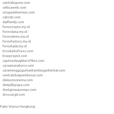
catchabigone.com
celticaweb.com
cirugiadehernias.com
cqhzdn.com
dailfamily.com
forexcrypto.my.id
forexdana.my.id
forexdemo.my.id
forexfactory.my.id
forexhalal.my.id
brookehofsess.com
bswproject.com
captivedaughtersfilms.com
caraamanaborsi.com
caramenggugurkankandunganherbal.com
centralobatpembesar.com
deleuzecinema.com
dietpillspapa.com
dontgiveuponnpc.com
droscargil.com
Paito Warna Hongkong