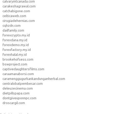
calvaryintcanada.com
carakeshagrawal.com
catchabigone.com
celticaweb.com
cirugiadehernias.com
cqhzdn.com
dailfamily.com
forexcrypto.my.id
forexdana.my.id
forexdemo.my.id
forexfactory.my.id
forexhalal.my.id
brookehofsess.com
bswproject.com
captivedaughtersfilms.com
caraamanaborsi.com
caramenggugurkankandunganherbal.com
centralobatpembesar.com
deleuzecinema.com
dietpillspapa.com
dontgiveuponnpc.com
droscargil.com