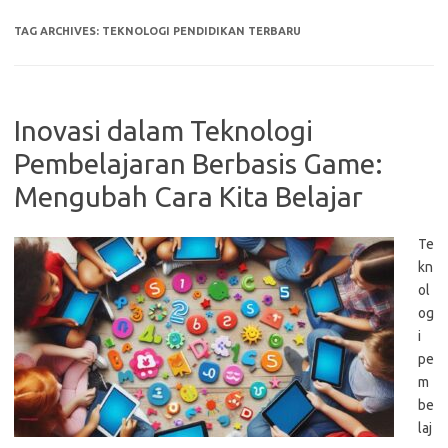
TAG ARCHIVES:
TEKNOLOGI PENDIDIKAN TERBARU
Inovasi dalam Teknologi
Pembelajaran Berbasis Game:
Mengubah Cara Kita Belajar
Te
kn
ol
og
i
pe
m
be
laj